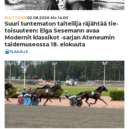
KULTTUURI
02.08.2026 klo 14.00
Suuri tun­te­ma­ton tai­tei­lija räjähtää tie­
toi­suu­teen: Elga Sesemann avaa
Modernit klassikot -sarjan Ateneumin
tai­de­mu­se­ossa 18. elokuuta