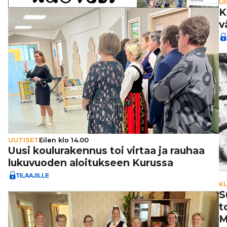
U
K
v
UUTISET
Eilen klo 14.00
Uusi kou­lu­ra­ken­nus toi virtaa ja rauhaa
luku­vuo­den aloi­tuk­seen Kurussa
K
S
t
M