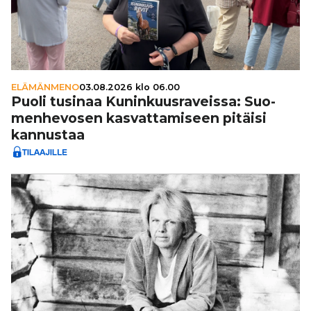
ELÄMÄNMENO
03.08.2026 klo 06.00
Puoli tusinaa Kunin­kuus­ra­veissa: Suo­
men­he­vo­sen kas­vat­ta­mi­seen pitäisi
kannustaa