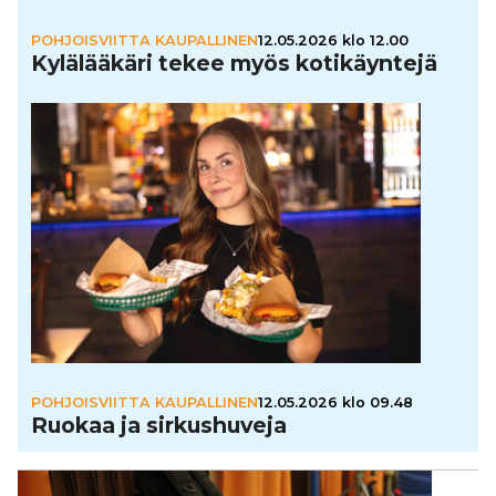
POHJOISVIITTA KAUPALLINEN
12.05.2026 klo 12.00
Kylä­lää­käri tekee myös koti­käyn­tejä
POHJOISVIITTA KAUPALLINEN
12.05.2026 klo 09.48
Ruokaa ja sir­kus­hu­veja