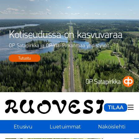
TILAA
Etusivu
Luetuimmat
Näköislehti