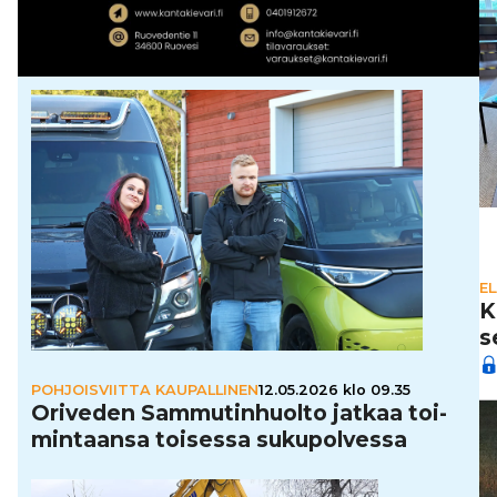
E
K
s
POHJOISVIITTA KAUPALLINEN
12.05.2026 klo 09.35
Oriveden Sam­mu­tin­huolto jatkaa toi­
min­taansa toisessa suku­pol­vessa