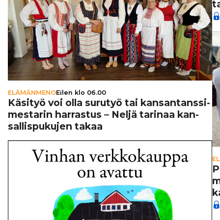
t
ELÄMÄNMENO
Eilen klo 06.00
Käsityö voi olla surutyö tai kan­san­tans­si­
mes­ta­rin harrastus – Neljä tarinaa kan­
sal­lis­pu­ku­jen takaa
E
P
m
k