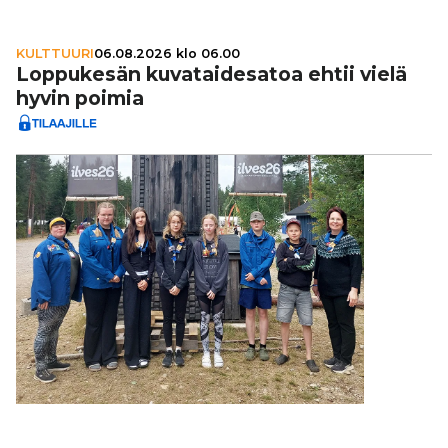
KULTTUURI
06.08.2026 klo 06.00
Lop­pu­ke­sän kuva­tai­de­sa­toa ehtii vielä
hyvin poimia