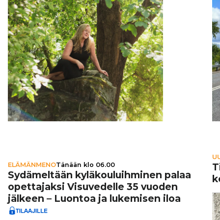
U
ELÄMÄNMENO
Tänään klo 06.00
T
Sydä­mel­tään kylä­kou­luih­mi­nen palaa
k
opet­ta­jaksi Visu­ve­delle 35 vuoden
jälkeen – Luontoa ja lukemisen iloa