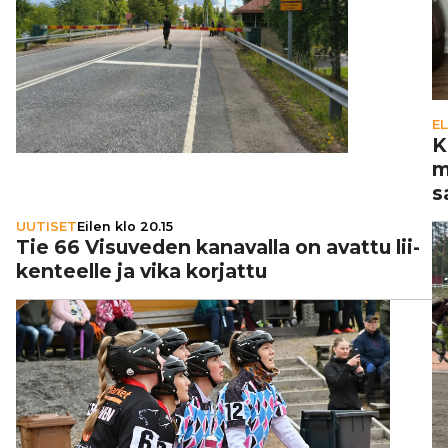
E
K
m
s
UUTISET
Eilen klo 20.15
Tie 66 Visuveden kanavalla on avattu lii­
ken­teelle ja vika korjattu