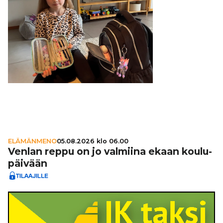
ELÄMÄNMENO
05.08.2026 klo 06.00
Venlan reppu on jo valmiina ekaan kou­lu­
päi­vään