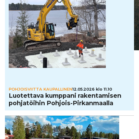
POHJOISVIITTA KAUPALLINEN
12.05.2026 klo 11.10
Luo­tet­tava kumppani raken­ta­mi­sen
poh­ja­töi­hin Pohjois-Pir­kan­maalla