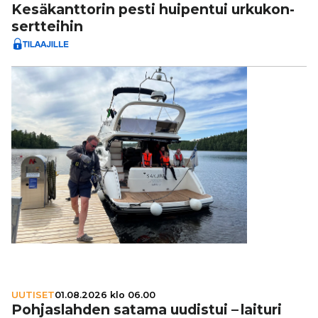
Kesä­kant­to­rin pesti huipentui urku­kon­
sert­tei­hin
UUTISET
01.08.2026 klo 06.00
Poh­jas­lah­den satama uudistui – laituri