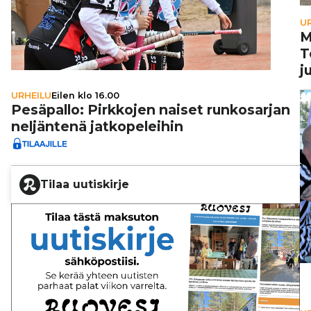
U
M
T
j
URHEILU
Eilen klo 16.00
Pesäpallo: Pirkkojen naiset run­ko­sar­jan
nel­jän­tenä jat­ko­pe­lei­hin
Tilaa uutiskirje