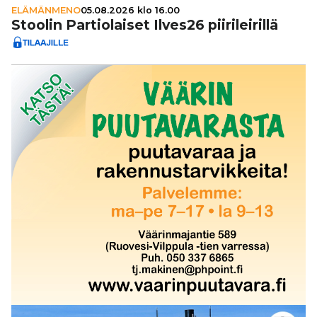
ELÄMÄNMENO
05.08.2026 klo 16.00
Stoolin Par­ti­o­lai­set Ilves26 pii­ri­lei­rillä