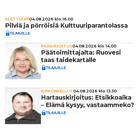
KULTTUURI
04.08.2026 klo 16.00
Pilviä ja pörröisiä Kult­tuu­ri­pa­ran­to­lassa
PÄÄKIRJOITUS
04.08.2026 klo 14.00
Pää­toi­mit­ta­jalta: Ruovesi
taas tai­de­kar­talle
KIRKONKELLOT
04.08.2026 klo 13.30
Har­taus­kir­joi­tus: Etsik­ko­aika
– Elämä kysyy, vas­taam­meko?