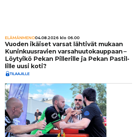
ELÄMÄNMENO
04.08.2026 klo 06.00
Vuoden ikäiset varsat lähtivät mukaan
Kunin­kuus­ra­vien var­sa­huu­to­kaup­paan –
Löytyikö Pekan Pil­le­rille ja Pekan Pas­til­
lille uusi koti?