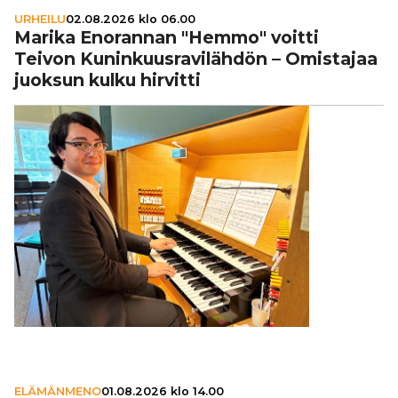
URHEILU
02.08.2026 klo 06.00
Marika Enorannan "Hemmo" voitti
Teivon Kunin­kuus­ra­vi­läh­dön – Omistajaa
juoksun kulku hirvitti
ELÄMÄNMENO
01.08.2026 klo 14.00