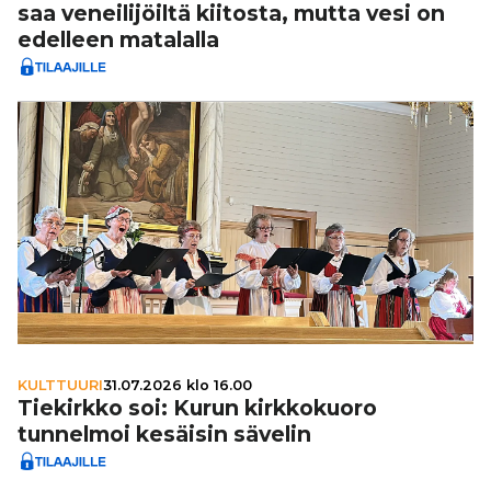
saa venei­li­jöiltä kiitosta, mutta vesi on
edelleen matalalla
KULTTUURI
31.07.2026 klo 16.00
Tiekirkko soi: Kurun kirk­ko­kuoro
tunnelmoi kesäisin sävelin