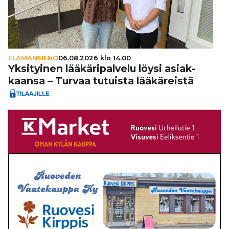
ELÄMÄNMENO
06.08.2026 klo 14.00
Yksi­tyi­nen lää­kä­ri­pal­velu löysi asi­ak­
kaansa – Turvaa tutuista lää­kä­reistä