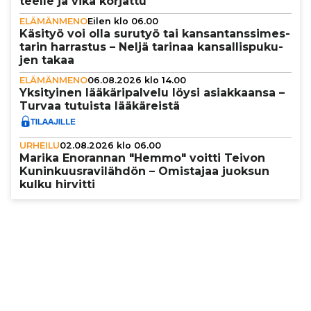
teelle ja vika korjattu
ELÄMÄNMENO
Eilen klo 06.00
Käsityö voi olla surutyö tai kan­san­tans­si­mes­
ta­rin harrastus – Neljä tarinaa kan­sal­lis­pu­ku­
jen takaa
ELÄMÄNMENO
06.08.2026 klo 14.00
Yksi­tyi­nen lää­kä­ri­pal­velu löysi asi­ak­kaansa –
Turvaa tutuista lää­kä­reistä
URHEILU
02.08.2026 klo 06.00
Marika Enorannan "Hemmo" voitti Teivon
Kunin­kuus­ra­vi­läh­dön – Omistajaa juoksun
kulku hirvitti