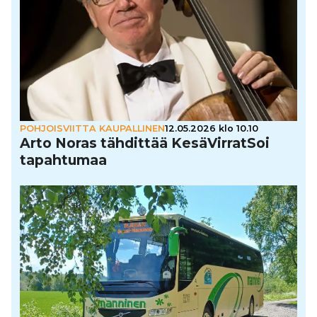
POHJOISVIITTA KAUPALLINEN
12.05.2026 klo 10.10
Arto Noras tähdittää Kesä­Vir­rat­Soi
tapah­tu­maa