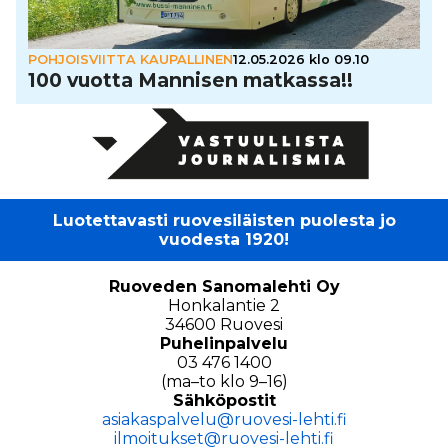
POHJOISVIITTA KAUPALLINEN
12.05.2026 klo 09.10
100 vuotta Mannisen matkassa!!
Luotettavasti ruovesiläisten puolesta jo
vuodesta 1920!
Ruoveden Sanomalehti Oy
Honkalantie 2
34600 Ruovesi
Puhelinpalvelu
03 476 1400
(ma–to klo 9–16)
Sähköpostit
asiakaspalvelu@ruovesi-lehti.fi
ilmoitukset@ruovesi-lehti.fi