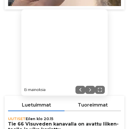
Ei mainoksia
Luetuimmat
Tuoreimmat
UUTISET
Eilen klo 20.15
Tie 66 Visuveden kanavalla on avattu lii­ken­