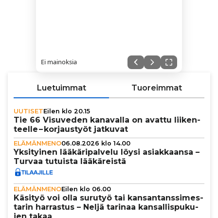
Ei mainoksia
Luetuimmat
Tuoreimmat
UUTISET
Eilen klo 20.15
Tie 66 Visuveden kanavalla on avattu lii­ken­
teelle – kor­jaus­työt jatkuvat
ELÄMÄNMENO
06.08.2026 klo 14.00
Yksi­tyi­nen lää­kä­ri­pal­velu löysi asi­ak­kaansa –
Turvaa tutuista lää­kä­reistä
ELÄMÄNMENO
Eilen klo 06.00
Käsityö voi olla surutyö tai kan­san­tans­si­mes­
ta­rin harrastus – Neljä tarinaa kan­sal­lis­pu­ku­
jen takaa