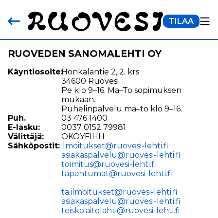
TILAA
RUOVEDEN SANOMALEHTI OY
Käyntiosoite:
Honkalantie 2, 2. krs
34600 Ruovesi
Pe klo 9–16. Ma–To sopimuksen
mukaan.
Puhelinpalvelu ma–to klo 9–16.
Puh.
03 476 1400
E-lasku:
0037 0152 79981
Välittäjä:
OKOYFIHH
Sähköpostit:
ilmoitukset@ruovesi-lehti.fi
asiakaspalvelu@ruovesi-lehti.fi
toimitus@ruovesi-lehti.fi
tapahtumat@ruovesi-lehti.fi
ta.ilmoitukset@ruovesi-lehti.fi
asiakaspalvelu@ruovesi-lehti.fi
teisko.aitolahti@ruovesi-lehti.fi