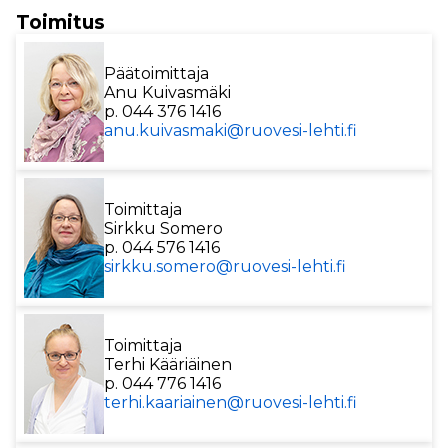
Toimitus
Päätoimittaja
Anu Kuivasmäki
p. 044 376 1416
anu.kuivasmaki@ruovesi-lehti.fi
Toimittaja
Sirkku Somero
p. 044 576 1416
sirkku.somero@ruovesi-lehti.fi
Toimittaja
Terhi Kääriäinen
p. 044 776 1416
terhi.kaariainen@ruovesi-lehti.fi