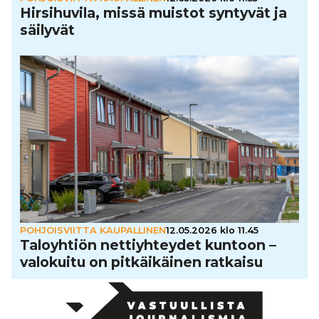
Hir­si­hu­vila, missä muistot syntyvät ja
säilyvät
POHJOISVIITTA KAUPALLINEN
12.05.2026 klo 11.45
Talo­yh­tiön net­tiyh­tey­det kuntoon –
valokuitu on pit­käi­käi­nen ratkaisu