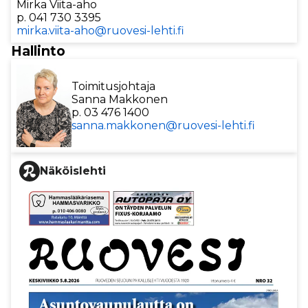
Mirka Viita-aho
p. 041 730 3395
mirka.viita-aho@ruovesi-lehti.fi
Hallinto
Toimitusjohtaja
Sanna Makkonen
p. 03 476 1400
sanna.makkonen@ruovesi-lehti.fi
Näköislehti