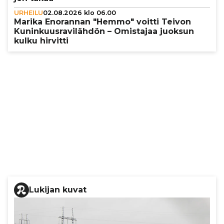
URHEILU
02.08.2026 klo 06.00
Marika Enorannan "Hemmo" voitti Teivon
Kunin­kuus­ra­vi­läh­dön – Omistajaa juoksun
kulku hirvitti
Lukijan kuvat