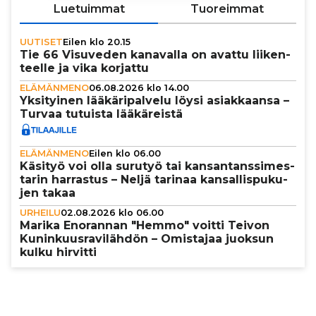
Luetuimmat
Tuoreimmat
UUTISET
Eilen klo 20.15
Tie 66 Visuveden kanavalla on avattu lii­ken­
teelle ja vika korjattu
ELÄMÄNMENO
06.08.2026 klo 14.00
Yksi­tyi­nen lää­kä­ri­pal­velu löysi asi­ak­kaansa –
Turvaa tutuista lää­kä­reistä
ELÄMÄNMENO
Eilen klo 06.00
Käsityö voi olla surutyö tai kan­san­tans­si­mes­
ta­rin harrastus – Neljä tarinaa kan­sal­lis­pu­ku­
jen takaa
URHEILU
02.08.2026 klo 06.00
Marika Enorannan "Hemmo" voitti Teivon
Kunin­kuus­ra­vi­läh­dön – Omistajaa juoksun
kulku hirvitti