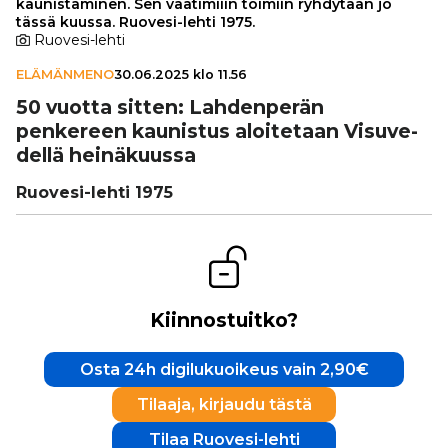
kaunistaminen. Sen vaatimiiin toimiin ryhdytään jo
tässä kuussa. Ruovesi-lehti 1975.
Ruovesi-lehti
ELÄMÄNMENO
30.06.2025 klo 11.56
50 vuotta sitten: Lah­den­pe­rän
penkereen kaunistus aloi­te­taan Visu­ve­
dellä hei­nä­kuussa
Ruovesi-lehti 1975
Kiinnostuitko?
Osta 24h digilukuoikeus vain 2,90€
Tilaaja, kirjaudu tästä
Tilaa Ruovesi-lehti