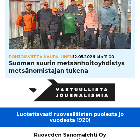
POHJOISVIITTA KAUPALLINEN
12.05.2026 klo 11.00
Suomen suurin met­sän­hoi­to­yh­dis­tys
met­sä­no­mis­ta­jan tukena
Luotettavasti ruovesiläisten puolesta jo
vuodesta 1920!
Ruoveden Sanomalehti Oy