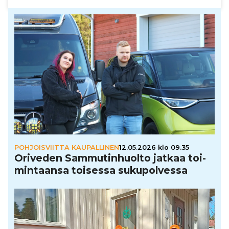
POHJOISVIITTA KAUPALLINEN
12.05.2026 klo 09.35
Oriveden Sam­mu­tin­huolto jatkaa toi­
min­taansa toisessa suku­pol­vessa