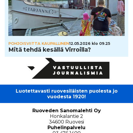
POHJOISVIITTA KAUPALLINEN
12.05.2026 klo 09.25
Mitä tehdä kesällä Virroilla?
Luotettavasti ruovesiläisten puolesta jo
vuodesta 1920!
Ruoveden Sanomalehti Oy
Honkalantie 2
34600 Ruovesi
Puhelinpalvelu