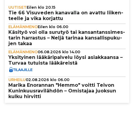
UUTISET
Eilen klo 20.15
Tie 66 Visuveden kanavalla on avattu lii­ken­
teelle ja vika korjattu
ELÄMÄNMENO
Eilen klo 06.00
Käsityö voi olla surutyö tai kan­san­tans­si­mes­
ta­rin harrastus – Neljä tarinaa kan­sal­lis­pu­ku­
jen takaa
ELÄMÄNMENO
06.08.2026 klo 14.00
Yksi­tyi­nen lää­kä­ri­pal­velu löysi asi­ak­kaansa –
Turvaa tutuista lää­kä­reistä
URHEILU
02.08.2026 klo 06.00
Marika Enorannan "Hemmo" voitti Teivon
Kunin­kuus­ra­vi­läh­dön – Omistajaa juoksun
kulku hirvitti