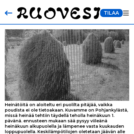
TILAA
Heinätöitä on aloiteltu eri puolilta pitäjää, vaikka
poudista ei ole tietoakaan. Kuvamme on Pohjankylästä,
missä heinää tehtiin täydellä teholla heinäkuun 1.
pävänä. ennusteen mukaan sää pysyy viileänä
heinäkuun alkupuolella ja lämpenee vasta kuukauden
loppupuolella. Keskilämpötilojen oletetaan jäävän alle