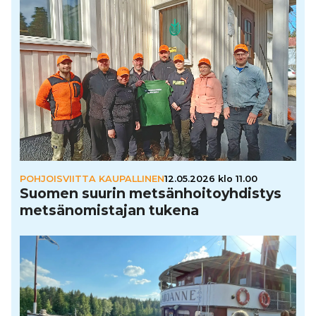
POHJOISVIITTA KAUPALLINEN
12.05.2026 klo 11.00
Suomen suurin met­sän­hoi­to­yh­dis­tys
met­sä­no­mis­ta­jan tukena