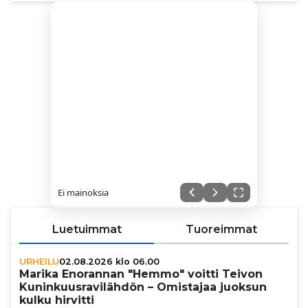
Ei mainoksia
Luetuimmat
Tuoreimmat
URHEILU
02.08.2026 klo 06.00
Marika Enorannan "Hemmo" voitti Teivon
Kunin­kuus­ra­vi­läh­dön – Omistajaa juoksun
kulku hirvitti