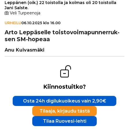
Leppänen (oik.) 22 toistolla ja kolmas oli 20 toistolla
Jani Salste.
Veli Turpeenoja
URHEILU
06.10.2025 klo 16.00
Arto Lep­pä­selle tois­to­voi­ma­pun­ner­ruk­
sen SM-hopeaa
Anu Kuivasmäki
Kiinnostuitko?
Osta 24h digilukuoikeus vain 2,90€
Tilaaja, kirjaudu tästä
Tilaa Ruovesi-lehti