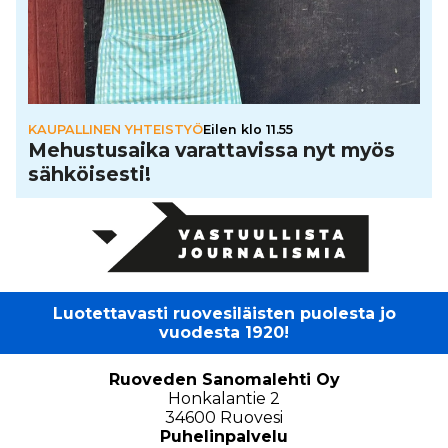
KAUPALLINEN YHTEISTYÖ
Eilen klo 11.55
Mehus­tu­saika varat­ta­vissa nyt myös
säh­köi­sesti!
Luotettavasti ruovesiläisten puolesta jo
vuodesta 1920!
Ruoveden Sanomalehti Oy
Honkalantie 2
34600 Ruovesi
Puhelinpalvelu