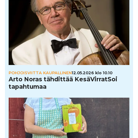
POHJOISVIITTA KAUPALLINEN
12.05.2026 klo 10.10
Arto Noras tähdittää Kesä­Vir­rat­Soi
tapah­tu­maa