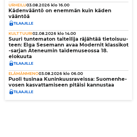
URHEILU
03.08.2026 klo 16.00
Käden­vääntö on enemmän kuin käden
vääntöä
KULTTUURI
02.08.2026 klo 14.00
Suuri tun­te­ma­ton tai­tei­lija räjähtää tie­toi­suu­
teen: Elga Sesemann avaa Modernit klassikot
-sarjan Ateneumin tai­de­mu­se­ossa 18.
elokuuta
ELÄMÄNMENO
03.08.2026 klo 06.00
Puoli tusinaa Kunin­kuus­ra­veissa: Suo­men­he­
vo­sen kas­vat­ta­mi­seen pitäisi kannustaa