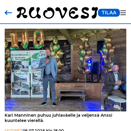
TILAA
Kari Manninen puhuu juhlaväelle ja veljensä Anssi
kuuntelee vierellä.
UUTISET
06.07.2026 klo 18.00