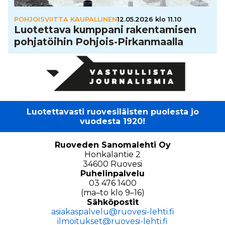
POHJOISVIITTA KAUPALLINEN
12.05.2026 klo 11.10
Luo­tet­tava kumppani raken­ta­mi­sen
poh­ja­töi­hin Pohjois-Pir­kan­maalla
Luotettavasti ruovesiläisten puolesta jo
vuodesta 1920!
Ruoveden Sanomalehti Oy
Honkalantie 2
34600 Ruovesi
Puhelinpalvelu
03 476 1400
(ma–to klo 9–16)
Sähköpostit
asiakaspalvelu@ruovesi-lehti.fi
ilmoitukset@ruovesi-lehti.fi