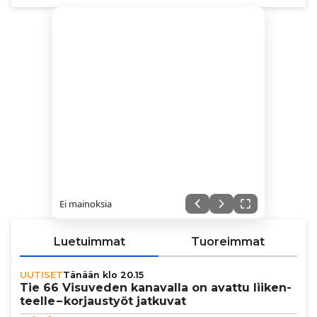
Ei mainoksia
Luetuimmat
Tuoreimmat
UUTISET
Tänään klo 20.15
Tie 66 Visuveden kanavalla on avattu lii­ken­
teelle – kor­jaus­työt jatkuvat