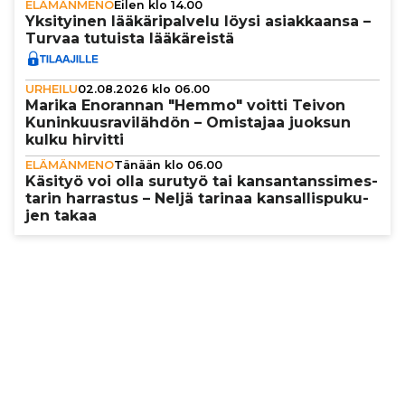
ELÄMÄNMENO
Eilen klo 14.00
Yksi­tyi­nen lää­kä­ri­pal­velu löysi asi­ak­kaansa –
Turvaa tutuista lää­kä­reistä
URHEILU
02.08.2026 klo 06.00
Marika Enorannan "Hemmo" voitti Teivon
Kunin­kuus­ra­vi­läh­dön – Omistajaa juoksun
kulku hirvitti
ELÄMÄNMENO
Tänään klo 06.00
Käsityö voi olla surutyö tai kan­san­tans­si­mes­
ta­rin harrastus – Neljä tarinaa kan­sal­lis­pu­ku­
jen takaa