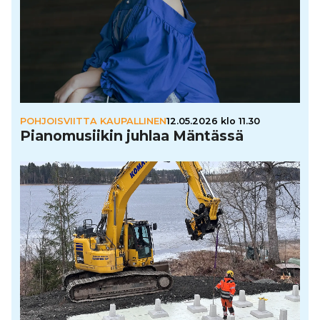
POHJOISVIITTA KAUPALLINEN
12.05.2026 klo 11.30
Pia­no­mu­sii­kin juhlaa Mäntässä