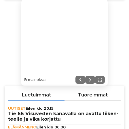
Ei mainoksia
Luetuimmat
Tuoreimmat
UUTISET
Eilen klo 20.15
Tie 66 Visuveden kanavalla on avattu lii­ken­
teelle ja vika korjattu
ELÄMÄNMENO
Eilen klo 06.00