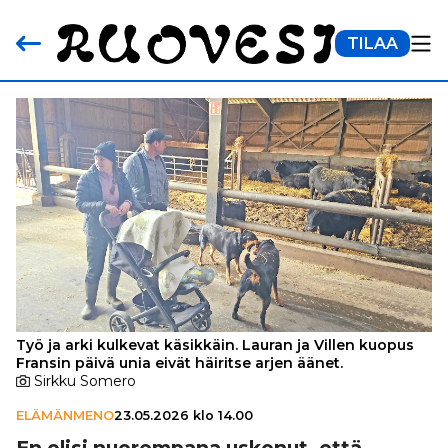
TILAA
Työ ja arki kulkevat käsikkäin. Lauran ja Villen kuopus
Fransin päivä unia eivät häiritse arjen äänet.
Sirkku Somero
ELÄMÄNMENO
23.05.2026 klo 14.00