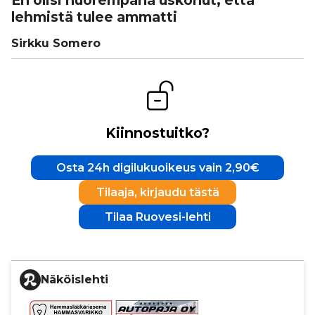
En olisi nuo­rem­pana uskonut, että
lehmistä tulee ammatti
Sirkku Somero
Kiinnostuitko?
Osta 24h digilukuoikeus vain 2,90€
Tilaaja, kirjaudu tästä
Tilaa Ruovesi-lehti
Näköislehti