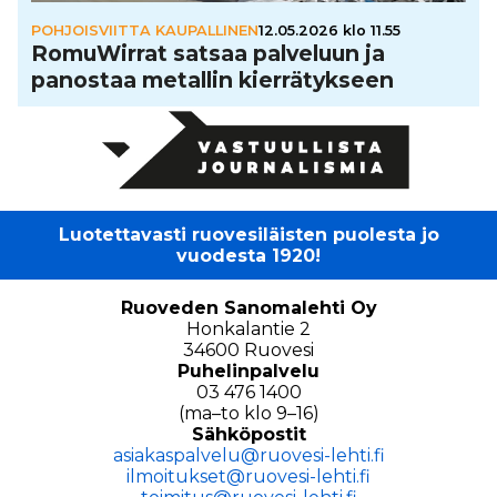
POHJOISVIITTA KAUPALLINEN
12.05.2026 klo 11.55
Romu­Wir­rat satsaa palveluun ja
panostaa metallin kier­rä­tyk­seen
Luotettavasti ruovesiläisten puolesta jo
vuodesta 1920!
Ruoveden Sanomalehti Oy
Honkalantie 2
34600 Ruovesi
Puhelinpalvelu
03 476 1400
(ma–to klo 9–16)
Sähköpostit
asiakaspalvelu@ruovesi-lehti.fi
ilmoitukset@ruovesi-lehti.fi