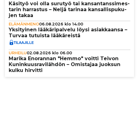
Käsityö voi olla surutyö tai kan­san­tans­si­mes­
ta­rin harrastus – Neljä tarinaa kan­sal­lis­pu­ku­
jen takaa
ELÄMÄNMENO
06.08.2026 klo 14.00
Yksi­tyi­nen lää­kä­ri­pal­velu löysi asi­ak­kaansa –
Turvaa tutuista lää­kä­reistä
URHEILU
02.08.2026 klo 06.00
Marika Enorannan "Hemmo" voitti Teivon
Kunin­kuus­ra­vi­läh­dön – Omistajaa juoksun
kulku hirvitti