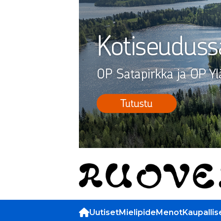
Uutiset
Mielipide
Menot
Kaupallis