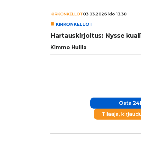
KIRKONKELLOT
03.03.2026 klo 13.30
KIR­KON­KEL­LOT
Har­taus­kir­joi­tus: Nysse kuali
Kimmo Huilla
Osta 24h
Tilaaja, kirjaud