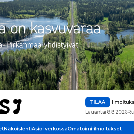
TILAA
Ilmoituk
Lauantai 8.8.2026
Ru
et
Näköislehti
Asioi verkossa
Omatoimi-ilmoitukset