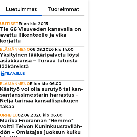
Luetuimmat
Tuoreimmat
UUTISET
Eilen klo 20.15
Tie 66 Visuveden kanavalla on
avattu lii­ken­teelle ja vika
korjattu
ELÄMÄNMENO
06.08.2026 klo 14.00
Yksi­tyi­nen lää­kä­ri­pal­velu löysi
asi­ak­kaansa – Turvaa tutuista
lää­kä­reistä
ELÄMÄNMENO
Eilen klo 06.00
Käsityö voi olla surutyö tai kan­
san­tans­si­mes­ta­rin harrastus –
Neljä tarinaa kan­sal­lis­pu­ku­jen
takaa
URHEILU
02.08.2026 klo 06.00
Marika Enorannan "Hemmo"
voitti Teivon Kunin­kuus­ra­vi­läh­
dön – Omistajaa juoksun kulku