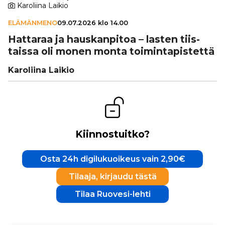
Karoliina Laikio
ELÄMÄNMENO
09.07.2026 klo 14.00
Hattaraa ja haus­kan­pi­toa – lasten tiis­
taissa oli monen monta toi­min­ta­pis­tettä
Karoliina Laikio
Kiinnostuitko?
Osta 24h digilukuoikeus vain 2,90€
Tilaaja, kirjaudu tästä
Tilaa Ruovesi-lehti