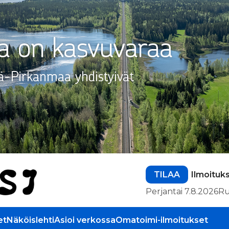
TILAA
Ilmoituk
Perjantai 7.8.2026
Ru
et
Näköislehti
Asioi verkossa
Omatoimi-ilmoitukset