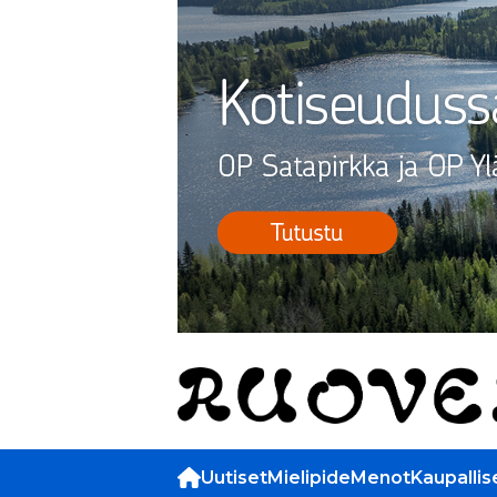
Uutiset
Mielipide
Menot
Kaupallis