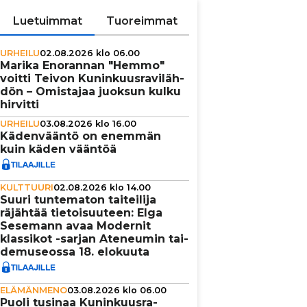
Luetuimmat
Tuoreimmat
URHEILU
02.08.2026 klo 06.00
Marika Enorannan "Hemmo"
voitti Teivon Kunin­kuus­ra­vi­läh­
dön – Omistajaa juoksun kulku
hirvitti
URHEILU
03.08.2026 klo 16.00
Käden­vääntö on enemmän
kuin käden vääntöä
KULTTUURI
02.08.2026 klo 14.00
Suuri tun­te­ma­ton tai­tei­lija
räjähtää tie­toi­suu­teen: Elga
Sesemann avaa Modernit
klassikot -sarjan Ateneumin tai­
de­mu­se­ossa 18. elokuuta
ELÄMÄNMENO
03.08.2026 klo 06.00
Puoli tusinaa Kunin­kuus­ra­