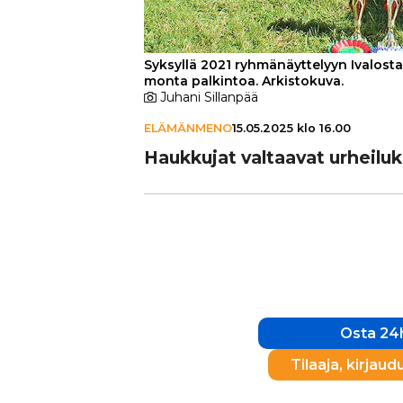
Syksyllä 2021 ryhmänäyttelyyn Ivalosta
monta palkintoa. Arkistokuva.
Juhani Sillanpää
ELÄMÄNMENO
15.05.2025 klo 16.00
Haukkujat valtaavat urhei­lu­k
Osta 24h
Tilaaja, kirjaud