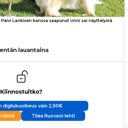
 Päivi Lankisen kanssa saapunut Unni sai näyttelystä
en­tän lau­an­taina
Kiinnostuitko?
 digilukuoikeus vain 2,90€
u tästä
Tilaa Ruovesi-lehti