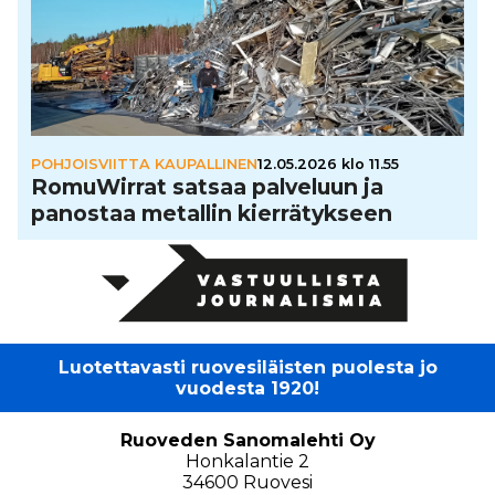
POHJOISVIITTA KAUPALLINEN
12.05.2026 klo 11.55
Romu­Wir­rat satsaa palveluun ja
panostaa metallin kier­rä­tyk­seen
Luotettavasti ruovesiläisten puolesta jo
vuodesta 1920!
Ruoveden Sanomalehti Oy
Honkalantie 2
34600 Ruovesi