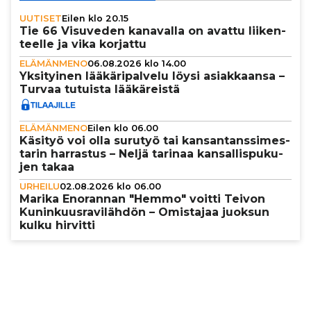
UUTISET
Eilen klo 20.15
Tie 66 Visuveden kanavalla on avattu lii­ken­
teelle ja vika korjattu
ELÄMÄNMENO
06.08.2026 klo 14.00
Yksi­tyi­nen lää­kä­ri­pal­velu löysi asi­ak­kaansa –
Turvaa tutuista lää­kä­reistä
ELÄMÄNMENO
Eilen klo 06.00
Käsityö voi olla surutyö tai kan­san­tans­si­mes­
ta­rin harrastus – Neljä tarinaa kan­sal­lis­pu­ku­
jen takaa
URHEILU
02.08.2026 klo 06.00
Marika Enorannan "Hemmo" voitti Teivon
Kunin­kuus­ra­vi­läh­dön – Omistajaa juoksun
kulku hirvitti