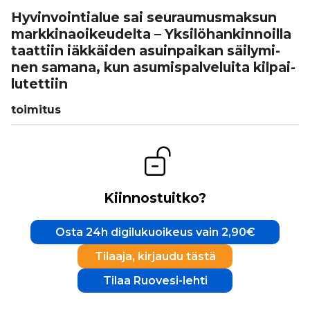
Hyvin­voin­ti­a­lue sai seu­rau­mus­mak­sun
mark­ki­na­oi­keu­delta – Yksi­lö­han­kin­noilla
taattiin iäkkäiden asuin­pai­kan säi­ly­mi­
nen samana, kun asu­mis­pal­ve­luita kil­pai­
lu­tet­tiin
toimitus
Kiinnostuitko?
Osta 24h digilukuoikeus vain 2,90€
Tilaaja, kirjaudu tästä
Tilaa Ruovesi-lehti