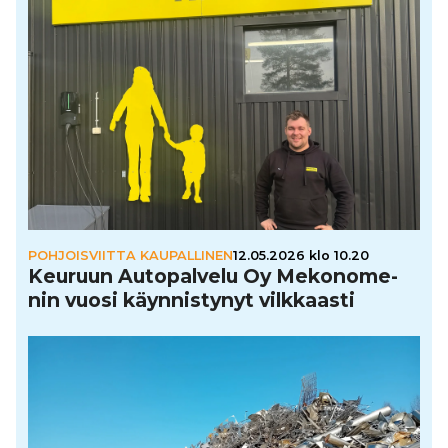
POHJOISVIITTA KAUPALLINEN
12.05.2026 klo 10.20
Keuruun Auto­pal­velu Oy Meko­no­me­
nin vuosi käyn­nis­ty­nyt vilk­kaasti