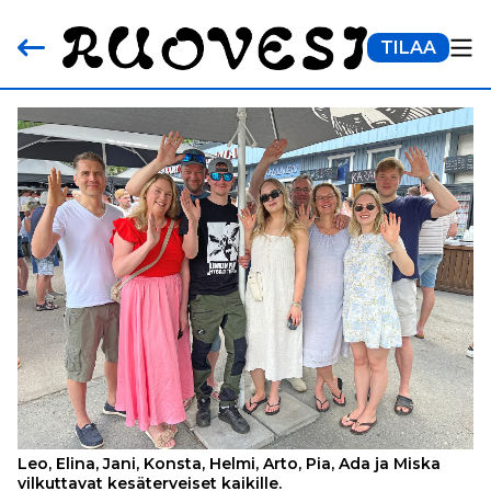
TILAA
Leo, Elina, Jani, Konsta, Helmi, Arto, Pia, Ada ja Miska
vilkuttavat kesäterveiset kaikille.