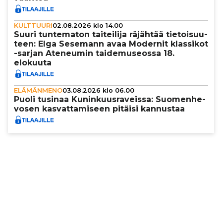
KULTTUURI
02.08.2026 klo 14.00
Suuri tun­te­ma­ton tai­tei­lija räjähtää tie­toi­suu­
teen: Elga Sesemann avaa Modernit klassikot
-sarjan Ateneumin tai­de­mu­se­ossa 18.
elokuuta
ELÄMÄNMENO
03.08.2026 klo 06.00
Puoli tusinaa Kunin­kuus­ra­veissa: Suo­men­he­
vo­sen kas­vat­ta­mi­seen pitäisi kannustaa