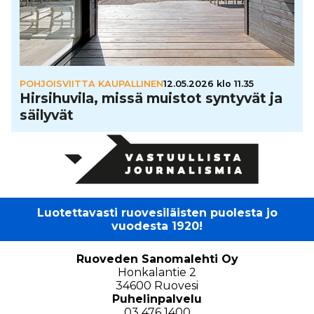
POHJOISVIITTA KAUPALLINEN
12.05.2026 klo 11.35
Hir­si­hu­vila, missä muistot syntyvät ja
säilyvät
Luotettavasti ruovesiläisten puolesta jo
vuodesta 1920!
Ruoveden Sanomalehti Oy
Honkalantie 2
34600 Ruovesi
Puhelinpalvelu
03 476 1400