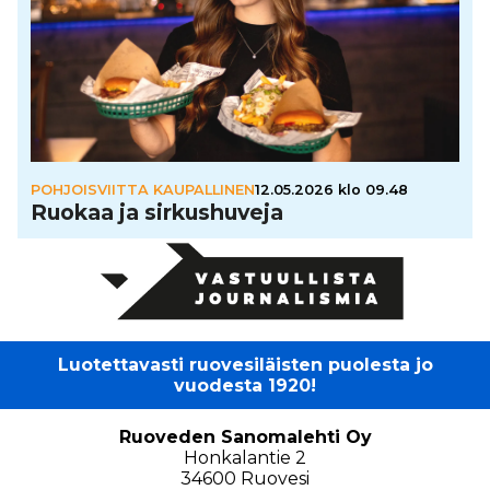
POHJOISVIITTA KAUPALLINEN
12.05.2026 klo 09.48
Ruokaa ja sir­kus­hu­veja
Luotettavasti ruovesiläisten puolesta jo
vuodesta 1920!
Ruoveden Sanomalehti Oy
Honkalantie 2
34600 Ruovesi