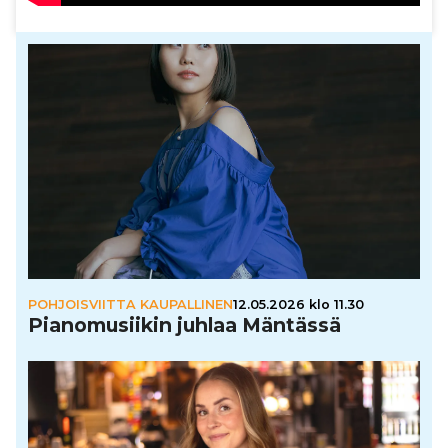
POHJOISVIITTA KAUPALLINEN
12.05.2026 klo 11.30
Pia­no­mu­sii­kin juhlaa Mäntässä