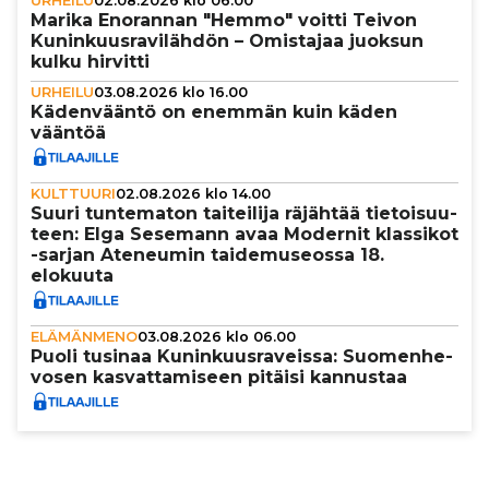
URHEILU
02.08.2026 klo 06.00
Marika Enorannan "Hemmo" voitti Teivon
Kunin­kuus­ra­vi­läh­dön – Omistajaa juoksun
kulku hirvitti
URHEILU
03.08.2026 klo 16.00
Käden­vääntö on enemmän kuin käden
vääntöä
KULTTUURI
02.08.2026 klo 14.00
Suuri tun­te­ma­ton tai­tei­lija räjähtää tie­toi­suu­
teen: Elga Sesemann avaa Modernit klassikot
-sarjan Ateneumin tai­de­mu­se­ossa 18.
elokuuta
ELÄMÄNMENO
03.08.2026 klo 06.00
Puoli tusinaa Kunin­kuus­ra­veissa: Suo­men­he­
vo­sen kas­vat­ta­mi­seen pitäisi kannustaa