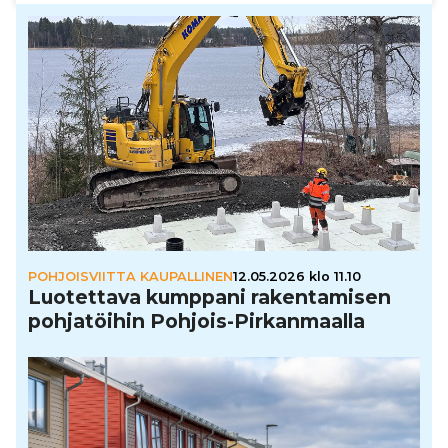
POHJOISVIITTA KAUPALLINEN
12.05.2026 klo 11.10
Luo­tet­tava kumppani raken­ta­mi­sen
poh­ja­töi­hin Pohjois-Pir­kan­maalla