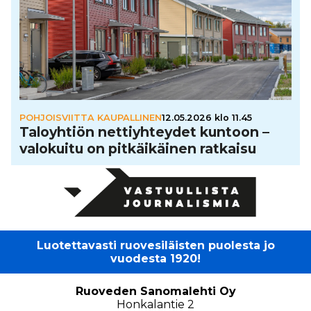
POHJOISVIITTA KAUPALLINEN
12.05.2026 klo 11.45
Talo­yh­tiön net­tiyh­tey­det kuntoon –
valokuitu on pit­käi­käi­nen ratkaisu
Luotettavasti ruovesiläisten puolesta jo
vuodesta 1920!
Ruoveden Sanomalehti Oy
Honkalantie 2