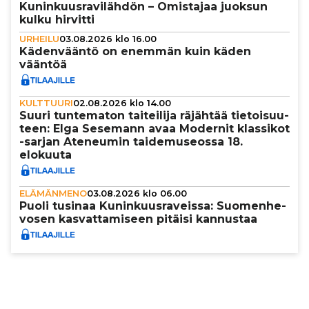
Kunin­kuus­ra­vi­läh­dön – Omistajaa juoksun
kulku hirvitti
URHEILU
03.08.2026 klo 16.00
Käden­vääntö on enemmän kuin käden
vääntöä
KULTTUURI
02.08.2026 klo 14.00
Suuri tun­te­ma­ton tai­tei­lija räjähtää tie­toi­suu­
teen: Elga Sesemann avaa Modernit klassikot
-sarjan Ateneumin tai­de­mu­se­ossa 18.
elokuuta
ELÄMÄNMENO
03.08.2026 klo 06.00
Puoli tusinaa Kunin­kuus­ra­veissa: Suo­men­he­
vo­sen kas­vat­ta­mi­seen pitäisi kannustaa