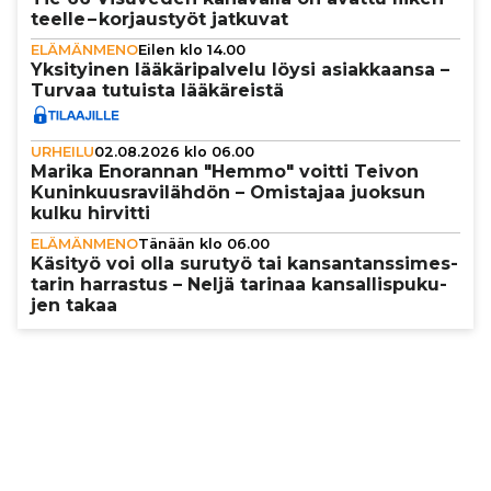
teelle – kor­jaus­työt jatkuvat
ELÄMÄNMENO
Eilen klo 14.00
Yksi­tyi­nen lää­kä­ri­pal­velu löysi asi­ak­kaansa –
Turvaa tutuista lää­kä­reistä
URHEILU
02.08.2026 klo 06.00
Marika Enorannan "Hemmo" voitti Teivon
Kunin­kuus­ra­vi­läh­dön – Omistajaa juoksun
kulku hirvitti
ELÄMÄNMENO
Tänään klo 06.00
Käsityö voi olla surutyö tai kan­san­tans­si­mes­
ta­rin harrastus – Neljä tarinaa kan­sal­lis­pu­ku­
jen takaa