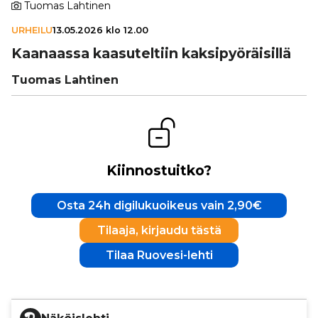
Tuomas Lahtinen
URHEILU
13.05.2026 klo 12.00
Kaanaassa kaa­su­tel­tiin kak­si­pyö­räi­sillä
Tuomas Lahtinen
Kiinnostuitko?
Osta 24h digilukuoikeus vain 2,90€
Tilaaja, kirjaudu tästä
Tilaa Ruovesi-lehti