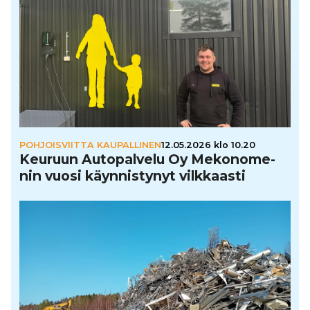
POHJOISVIITTA KAUPALLINEN
12.05.2026 klo 10.20
Keuruun Auto­pal­velu Oy Meko­no­me­
nin vuosi käyn­nis­ty­nyt vilk­kaasti