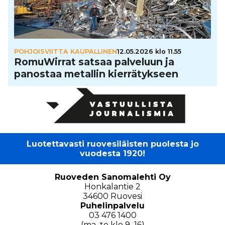
POHJOISVIITTA KAUPALLINEN
12.05.2026 klo 11.55
Romu­Wir­rat satsaa palveluun ja
panostaa metallin kier­rä­tyk­seen
Luotettavasti ruovesiläisten puolesta jo
vuodesta 1920!
Ruoveden Sanomalehti Oy
Honkalantie 2
34600 Ruovesi
Puhelinpalvelu
03 476 1400
(ma–to klo 9–16)