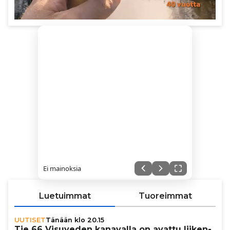
Ei mainoksia
Luetuimmat
Tuoreimmat
UUTISET
Tänään klo 20.15
Tie 66 Visuveden kanavalla on avattu lii­ken­