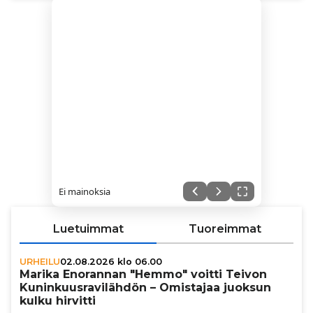
Ei mainoksia
Luetuimmat
Tuoreimmat
URHEILU
02.08.2026 klo 06.00
Marika Enorannan "Hemmo" voitti Teivon
Kunin­kuus­ra­vi­läh­dön – Omistajaa juoksun
kulku hirvitti