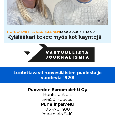
POHJOISVIITTA KAUPALLINEN
12.05.2026 klo 12.00
Kylä­lää­käri tekee myös koti­käyn­tejä
Luotettavasti ruovesiläisten puolesta jo
vuodesta 1920!
Ruoveden Sanomalehti Oy
Honkalantie 2
34600 Ruovesi
Puhelinpalvelu
03 476 1400
(ma–to klo 9–16)