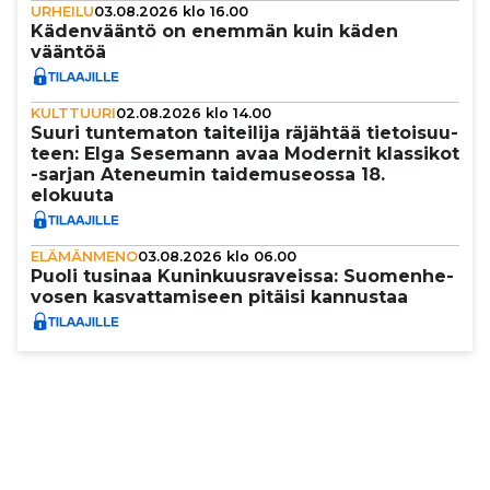
URHEILU
03.08.2026 klo 16.00
Käden­vääntö on enemmän kuin käden
vääntöä
KULTTUURI
02.08.2026 klo 14.00
Suuri tun­te­ma­ton tai­tei­lija räjähtää tie­toi­suu­
teen: Elga Sesemann avaa Modernit klassikot
-sarjan Ateneumin tai­de­mu­se­ossa 18.
elokuuta
ELÄMÄNMENO
03.08.2026 klo 06.00
Puoli tusinaa Kunin­kuus­ra­veissa: Suo­men­he­
vo­sen kas­vat­ta­mi­seen pitäisi kannustaa