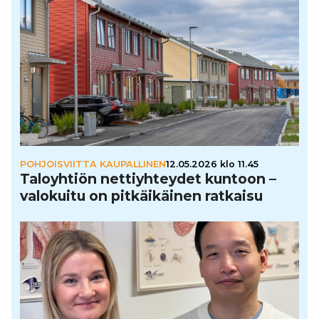
POHJOISVIITTA KAUPALLINEN
12.05.2026 klo 11.45
Talo­yh­tiön net­tiyh­tey­det kuntoon –
valokuitu on pit­käi­käi­nen ratkaisu