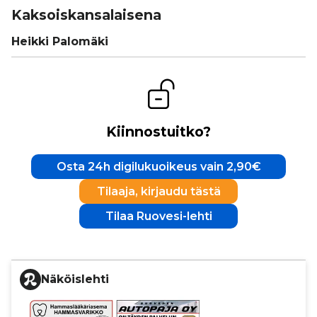
Kak­sois­kan­sa­lai­sena
Heikki Palomäki
Kiinnostuitko?
Osta 24h digilukuoikeus vain 2,90€
Tilaaja, kirjaudu tästä
Tilaa Ruovesi-lehti
Näköislehti