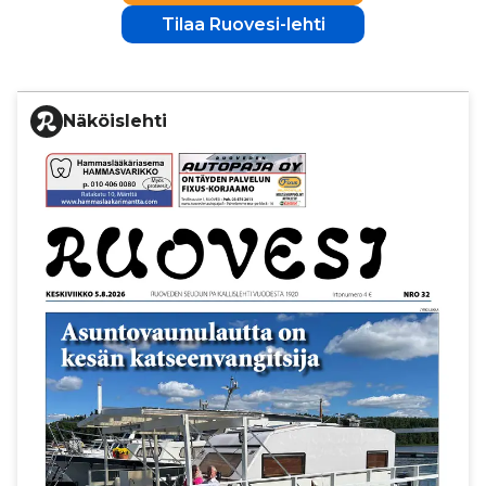
Tilaa Ruovesi-lehti
Näköislehti