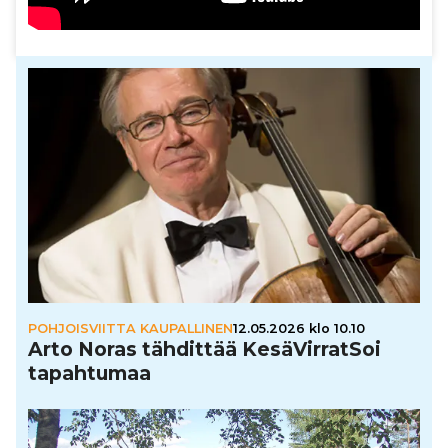
POHJOISVIITTA KAUPALLINEN
12.05.2026 klo 10.10
Arto Noras tähdittää Kesä­Vir­rat­Soi
tapah­tu­maa