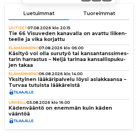
Luetuimmat
Tuoreimmat
UUTISET
07.08.2026 klo 20.15
Tie 66 Visuveden kanavalla on avattu lii­ken­
teelle ja vika korjattu
ELÄMÄNMENO
07.08.2026 klo 06.00
Käsityö voi olla surutyö tai kan­san­tans­si­mes­
ta­rin harrastus – Neljä tarinaa kan­sal­lis­pu­ku­
jen takaa
ELÄMÄNMENO
06.08.2026 klo 14.00
Yksi­tyi­nen lää­kä­ri­pal­velu löysi asi­ak­kaansa –
Turvaa tutuista lää­kä­reistä
URHEILU
03.08.2026 klo 16.00
Käden­vääntö on enemmän kuin käden
vääntöä