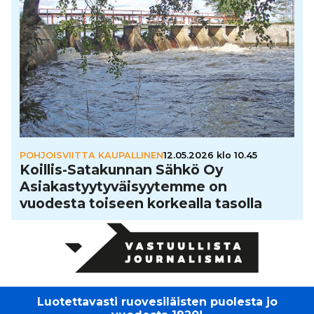
POHJOISVIITTA KAUPALLINEN
12.05.2026 klo 10.45
Koillis-Sata­kun­nan Sähkö Oy
Asi­a­kas­tyy­ty­väi­syy­temme on
vuodesta toiseen korkealla tasolla
Luotettavasti ruovesiläisten puolesta jo