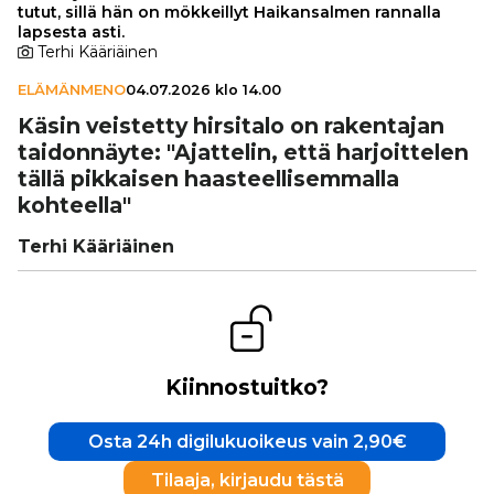
tutut, sillä hän on mökkeillyt Haikansalmen rannalla
lapsesta asti.
Terhi Kääriäinen
ELÄMÄNMENO
04.07.2026 klo 14.00
Käsin veistetty hirsitalo on raken­ta­jan
tai­don­näyte: "Ajattelin, että har­joit­te­len
tällä pikkaisen haas­teel­li­sem­malla
kohteella"
Terhi Kääriäinen
Kiinnostuitko?
Osta 24h digilukuoikeus vain 2,90€
Tilaaja, kirjaudu tästä