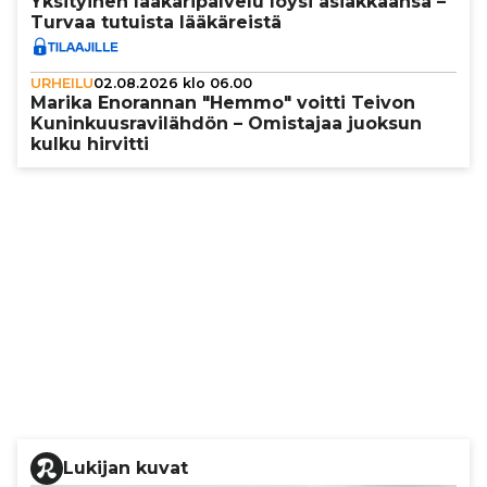
Yksi­tyi­nen lää­kä­ri­pal­velu löysi asi­ak­kaansa –
Turvaa tutuista lää­kä­reistä
URHEILU
02.08.2026 klo 06.00
Marika Enorannan "Hemmo" voitti Teivon
Kunin­kuus­ra­vi­läh­dön – Omistajaa juoksun
kulku hirvitti
Lukijan kuvat