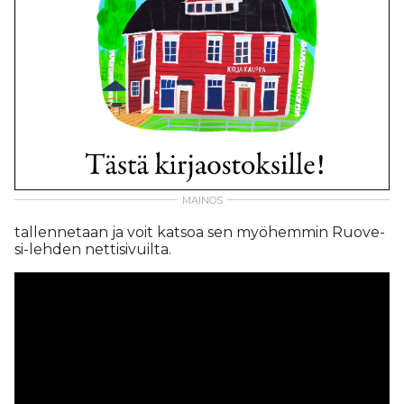
tal­len­ne­taan ja voit kat­soa sen myö­hem­min Ruo­ve­
si-leh­den net­ti­si­vuil­ta.