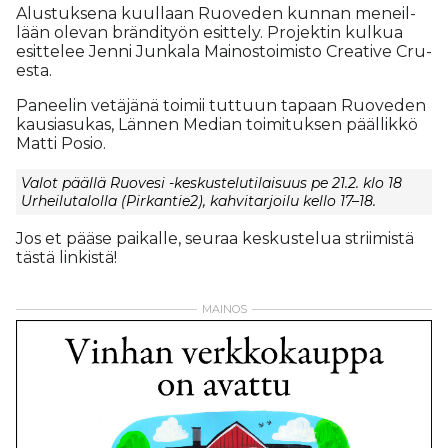
Alus­tuk­se­na kuul­laan Ruo­ve­den kun­nan me­neil­
lään ole­van brän­di­työn esit­te­ly. Pro­jek­tin kul­kua
esit­te­lee Jen­ni Jun­ka­la Mai­nos­toi­mis­to Cre­a­ti­ve Cru­
es­ta.
Pa­nee­lin ve­tä­jä­nä toi­mii tut­tuun ta­paan Ruo­ve­den
kau­si­a­su­kas, Län­nen Me­di­an toi­mi­tuk­sen pääl­lik­kö
Mat­ti Po­sio.
Va­lot pääl­lä Ruo­ve­si -kes­kus­te­lu­ti­lai­suus pe 21.2. klo 18
Ur­hei­lu­ta­lol­la (Pir­kan­tie2), kah­vi­tar­joi­lu kel­lo 17–18.
Jos et pää­se pai­kal­le, seu­raa kes­kus­te­lua strii­mis­tä
täs­tä lin­kis­tä!