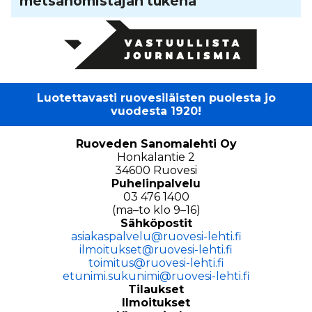
met­sä­no­mis­ta­jan tukena
Luotettavasti ruovesiläisten puolesta jo
vuodesta 1920!
Ruoveden Sanomalehti Oy
Honkalantie 2
34600 Ruovesi
Puhelinpalvelu
03 476 1400
(ma–to klo 9–16)
Sähköpostit
asiakaspalvelu@ruovesi-lehti.fi
ilmoitukset@ruovesi-lehti.fi
toimitus@ruovesi-lehti.fi
etunimi.sukunimi@ruovesi-lehti.fi
Tilaukset
Ilmoitukset