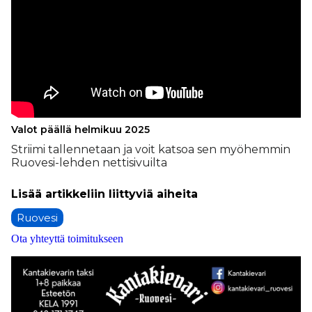
Valot päällä helmikuu 2025
Strii­mi tal­len­ne­taan ja voit kat­soa sen myö­hem­min
Ruo­ve­si-leh­den net­ti­si­vuil­ta
Ruovesi
Ota yhteyttä toimitukseen