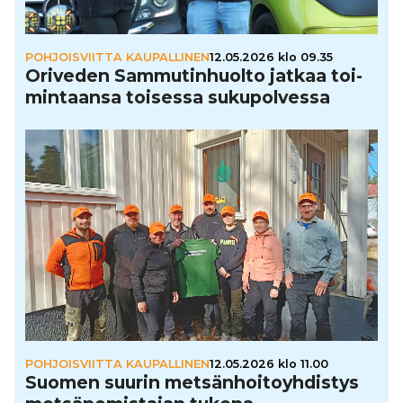
POHJOISVIITTA KAUPALLINEN
12.05.2026 klo 09.35
Oriveden Sam­mu­tin­huolto jatkaa toi­
min­taansa toisessa suku­pol­vessa
POHJOISVIITTA KAUPALLINEN
12.05.2026 klo 11.00
Suomen suurin met­sän­hoi­to­yh­dis­tys