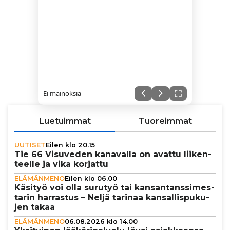
Ei mainoksia
Luetuimmat
Tuoreimmat
UUTISET
Eilen klo 20.15
Tie 66 Visuveden kanavalla on avattu lii­ken­
teelle ja vika korjattu
ELÄMÄNMENO
Eilen klo 06.00
Käsityö voi olla surutyö tai kan­san­tans­si­mes­
ta­rin harrastus – Neljä tarinaa kan­sal­lis­pu­ku­
jen takaa
ELÄMÄNMENO
06.08.2026 klo 14.00