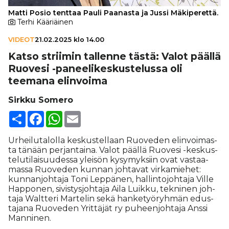
Matti Posio tenttaa Pauli Paanasta ja Jussi Mäkiperettä.
Terhi Kääriäinen
VIDEOT
21.02.2025 klo 14.00
Katso striimin tallenne tästä: Valot päällä
Ruovesi -panee­li­kes­kus­te­lussa oli
teemana elinvoima
Sirkku Somero
Share
Facebook
WhatsApp
Email
Ur­hei­lu­ta­lol­la kes­kus­tel­laan Ruo­ve­den elin­voi­mas­
ta tä­nään per­jan­tai­na. Va­lot pääl­lä Ruo­ve­si -kes­kus­
te­lu­ti­lai­suu­des­sa ylei­sön ky­sy­myk­siin ovat vas­taa­
mas­sa Ruo­ve­den kun­nan joh­ta­vat vir­ka­mie­het:
kun­nan­joh­ta­ja Toni Lep­pä­nen, hal­lin­to­joh­ta­ja Vil­le
Hap­po­nen, si­vis­tys­joh­ta­ja Ai­la Luik­ku, tek­ni­nen joh­
ta­ja Walt­te­ri Mar­te­lin sekä han­ke­työ­ryh­män edus­
ta­ja­na Ruo­ve­den Yrit­tä­jät ry pu­heen­joh­ta­ja Ans­si
Man­ni­nen.