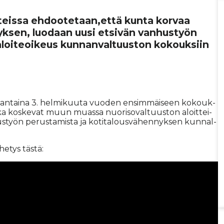
it­teissa ehdoo­te­taan,että kunta korvaa
nyk­sen, luodaan uusi etsivän van­hus­työn
 aloi­te­oi­keus kun­nan­val­tuus­ton kokouk­siin
n­tai­na 3. hel­mi­kuu­ta vuo­den en­sim­mäi­seen ko­kouk­
 jot­ka kos­ke­vat muun mu­as­sa nuo­ri­so­val­tuus­ton aloit­tei­
us­työn pe­rus­ta­mis­ta ja ko­ti­ta­lous­vä­hen­nyk­sen kun­nal­
he­tys täs­tä: