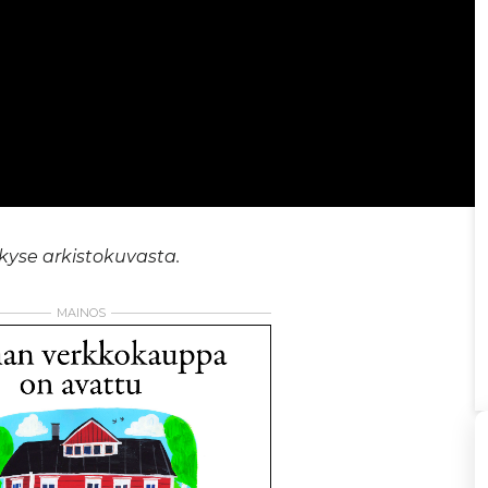
 kyse ar­kis­to­ku­vas­ta.