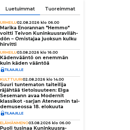
Luetuimmat
Tuoreimmat
URHEILU
02.08.2026 klo 06.00
Marika Enorannan "Hemmo"
voitti Teivon Kunin­kuus­ra­vi­läh­
dön – Omistajaa juoksun kulku
hirvitti
URHEILU
03.08.2026 klo 16.00
Käden­vääntö on enemmän
kuin käden vääntöä
KULTTUURI
02.08.2026 klo 14.00
Suuri tun­te­ma­ton tai­tei­lija
räjähtää tie­toi­suu­teen: Elga
Sesemann avaa Modernit
klassikot -sarjan Ateneumin tai­
de­mu­se­ossa 18. elokuuta
ELÄMÄNMENO
03.08.2026 klo 06.00
Puoli tusinaa Kunin­kuus­ra­