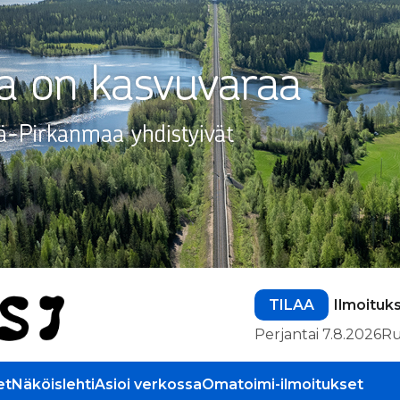
TILAA
Ilmoituk
Perjantai 7.8.2026
Ru
et
Näköislehti
Asioi verkossa
Omatoimi-ilmoitukset