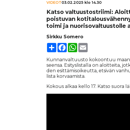
VIDEOT
03.02.2025 klo 14.30
Katso val­tuus­tost­riimi: Alo
poistuvan koti­ta­lous­vä­hen­
toimi ja nuo­ri­so­val­tuus­tolle
Sirkku Somero
Share
Facebook
WhatsApp
Email
Kun­nan­val­tuus­to ko­koon­tuu maa­na
seen­sa. Esi­tys­lis­tal­la on aloit­tei­ta,
den esit­tä­mi­soi­keut­ta, et­si­vän van­h
lis­ta kor­vaa­mis­ta.
Ko­kous al­kaa kel­lo 17. Kat­so suo­ra lä­