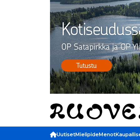
Uutiset
Mielipide
Menot
Kaupallis