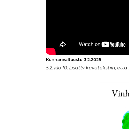
Kunnanvaltuusto 3.2.2025
5.2. klo 10: Li­sät­ty ku­va­teks­tiin, et­tä