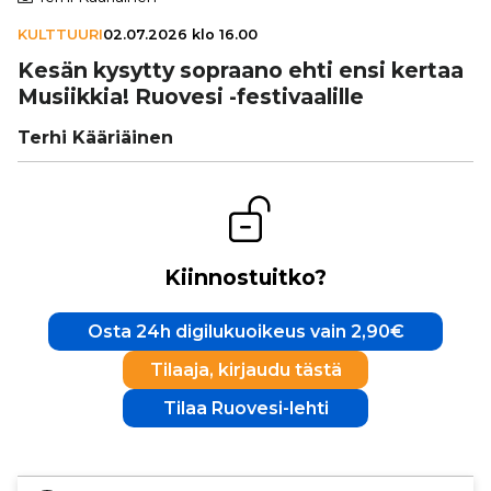
KULTTUURI
02.07.2026 klo 16.00
Kesän kysytty sopraano ehti ensi kertaa
Musiikkia! Ruovesi -fes­ti­vaa­lille
Terhi Kääriäinen
Kiinnostuitko?
Osta 24h digilukuoikeus vain 2,90€
Tilaaja, kirjaudu tästä
Tilaa Ruovesi-lehti