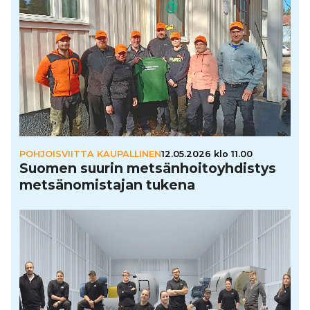
POHJOISVIITTA KAUPALLINEN
12.05.2026 klo 11.00
Suomen suurin met­sän­hoi­to­yh­dis­tys
met­sä­no­mis­ta­jan tukena