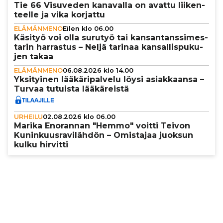
Tie 66 Visuveden kanavalla on avattu lii­ken­
teelle ja vika korjattu
ELÄMÄNMENO
Eilen klo 06.00
Käsityö voi olla surutyö tai kan­san­tans­si­mes­
ta­rin harrastus – Neljä tarinaa kan­sal­lis­pu­ku­
jen takaa
ELÄMÄNMENO
06.08.2026 klo 14.00
Yksi­tyi­nen lää­kä­ri­pal­velu löysi asi­ak­kaansa –
Turvaa tutuista lää­kä­reistä
URHEILU
02.08.2026 klo 06.00
Marika Enorannan "Hemmo" voitti Teivon
Kunin­kuus­ra­vi­läh­dön – Omistajaa juoksun
kulku hirvitti