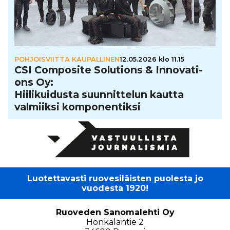
POHJOISVIITTA KAUPALLINEN
12.05.2026 klo 11.15
CSI Composite Solutions & Inno­va­ti­
ons Oy:
Hii­li­kui­dusta suun­nit­te­lun kautta
valmiiksi kom­po­nen­tiksi
Luotettavasti ruovesiläisten puolesta jo
vuodesta 1920!
Ruoveden Sanomalehti Oy
Honkalantie 2