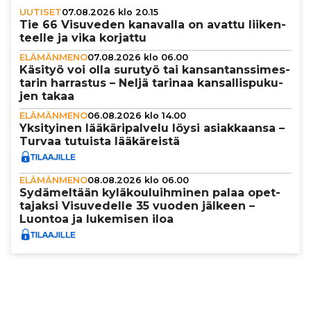
UUTISET
07.08.2026 klo 20.15
Tie 66 Visuveden kanavalla on avattu lii­ken­
teelle ja vika korjattu
ELÄMÄNMENO
07.08.2026 klo 06.00
Käsityö voi olla surutyö tai kan­san­tans­si­mes­
ta­rin harrastus – Neljä tarinaa kan­sal­lis­pu­ku­
jen takaa
ELÄMÄNMENO
06.08.2026 klo 14.00
Yksi­tyi­nen lää­kä­ri­pal­velu löysi asi­ak­kaansa –
Turvaa tutuista lää­kä­reistä
ELÄMÄNMENO
08.08.2026 klo 06.00
Sydä­mel­tään kylä­kou­luih­mi­nen palaa opet­
ta­jaksi Visu­ve­delle 35 vuoden jälkeen –
Luontoa ja lukemisen iloa