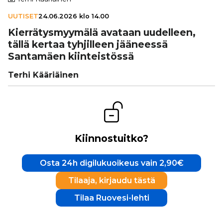
UUTISET
24.06.2026 klo 14.00
Kier­rä­tys­myy­mälä avataan uudelleen,
tällä kertaa tyh­jil­leen jääneessä
Santamäen kiin­teis­tössä
Terhi Kääriäinen
Kiinnostuitko?
Osta 24h digilukuoikeus vain 2,90€
Tilaaja, kirjaudu tästä
Tilaa Ruovesi-lehti