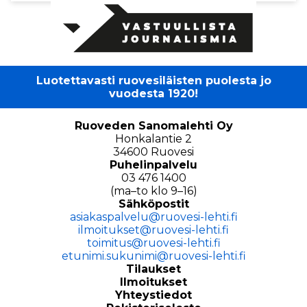
Luotettavasti ruovesiläisten puolesta jo
vuodesta 1920!
Ruoveden Sanomalehti Oy
Honkalantie 2
34600 Ruovesi
Puhelinpalvelu
03 476 1400
(ma–to klo 9–16)
Sähköpostit
asiakaspalvelu@ruovesi-lehti.fi
ilmoitukset@ruovesi-lehti.fi
toimitus@ruovesi-lehti.fi
etunimi.sukunimi@ruovesi-lehti.fi
Tilaukset
Ilmoitukset
Yhteystiedot