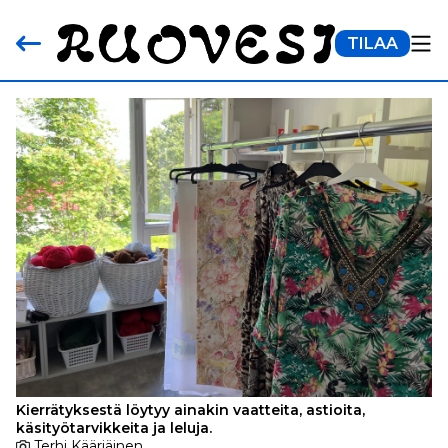
TILAA
Kierrätyksestä löytyy ainakin vaatteita, astioita,
käsityötarvikkeita ja leluja.
Terhi Kääriäinen