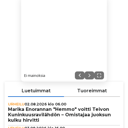
Ei mainoksia
Luetuimmat
Tuoreimmat
URHEILU
02.08.2026 klo 06.00
Marika Enorannan "Hemmo" voitti Teivon
Kunin­kuus­ra­vi­läh­dön – Omistajaa juoksun
kulku hirvitti