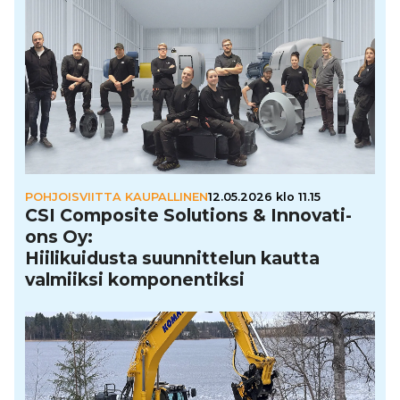
POHJOISVIITTA KAUPALLINEN
12.05.2026 klo 11.15
CSI Composite Solutions & Inno­va­ti­
ons Oy:
Hii­li­kui­dusta suun­nit­te­lun kautta
valmiiksi kom­po­nen­tiksi