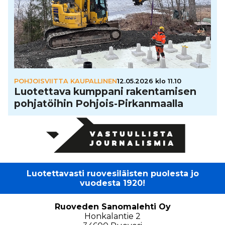
POHJOISVIITTA KAUPALLINEN
12.05.2026 klo 11.10
Luo­tet­tava kumppani raken­ta­mi­sen
poh­ja­töi­hin Pohjois-Pir­kan­maalla
Luotettavasti ruovesiläisten puolesta jo
vuodesta 1920!
Ruoveden Sanomalehti Oy
Honkalantie 2