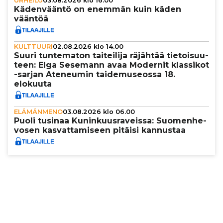
URHEILU
03.08.2026 klo 16.00
Käden­vääntö on enemmän kuin käden
vääntöä
KULTTUURI
02.08.2026 klo 14.00
Suuri tun­te­ma­ton tai­tei­lija räjähtää tie­toi­suu­
teen: Elga Sesemann avaa Modernit klassikot
-sarjan Ateneumin tai­de­mu­se­ossa 18.
elokuuta
ELÄMÄNMENO
03.08.2026 klo 06.00
Puoli tusinaa Kunin­kuus­ra­veissa: Suo­men­he­
vo­sen kas­vat­ta­mi­seen pitäisi kannustaa