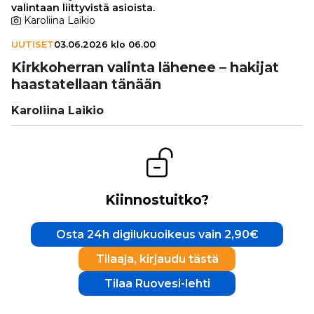
valintaan liittyvistä asioista.
Karoliina Laikio
UUTISET
03.06.2026 klo 06.00
Kirk­ko­her­ran valinta lähenee – hakijat
haas­ta­tel­laan tänään
Karoliina Laikio
Kiinnostuitko?
Osta 24h digilukuoikeus vain 2,90€
Tilaaja, kirjaudu tästä
Tilaa Ruovesi-lehti