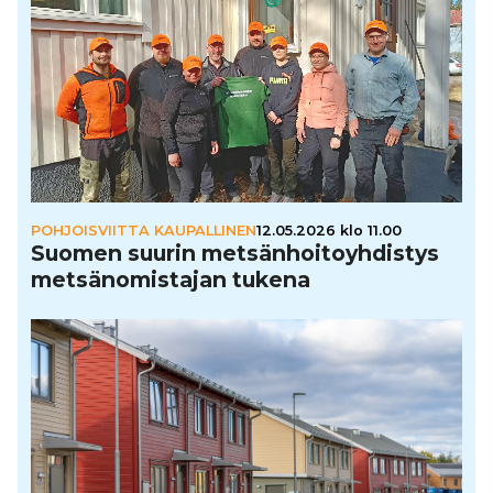
POHJOISVIITTA KAUPALLINEN
12.05.2026 klo 11.00
Suomen suurin met­sän­hoi­to­yh­dis­tys
met­sä­no­mis­ta­jan tukena