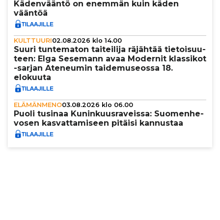
Käden­vääntö on enemmän kuin käden
vääntöä
KULTTUURI
02.08.2026 klo 14.00
Suuri tun­te­ma­ton tai­tei­lija räjähtää tie­toi­suu­
teen: Elga Sesemann avaa Modernit klassikot
-sarjan Ateneumin tai­de­mu­se­ossa 18.
elokuuta
ELÄMÄNMENO
03.08.2026 klo 06.00
Puoli tusinaa Kunin­kuus­ra­veissa: Suo­men­he­
vo­sen kas­vat­ta­mi­seen pitäisi kannustaa