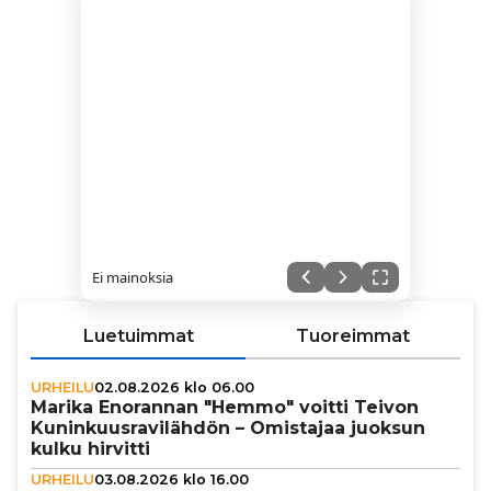
Ei mainoksia
Luetuimmat
Tuoreimmat
URHEILU
02.08.2026 klo 06.00
Marika Enorannan "Hemmo" voitti Teivon
Kunin­kuus­ra­vi­läh­dön – Omistajaa juoksun
kulku hirvitti
URHEILU
03.08.2026 klo 16.00