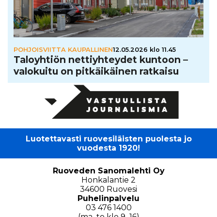
POHJOISVIITTA KAUPALLINEN
12.05.2026 klo 11.45
Talo­yh­tiön net­tiyh­tey­det kuntoon –
valokuitu on pit­käi­käi­nen ratkaisu
Luotettavasti ruovesiläisten puolesta jo
vuodesta 1920!
Ruoveden Sanomalehti Oy
Honkalantie 2
34600 Ruovesi
Puhelinpalvelu
03 476 1400
(ma–to klo 9–16)