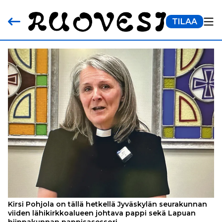
TILAA
Kirsi Pohjola on tällä hetkellä Jyväskylän seurakunnan
viiden lähikirkkoalueen johtava pappi sekä Lapuan
hiippakunnan pappisasessori.