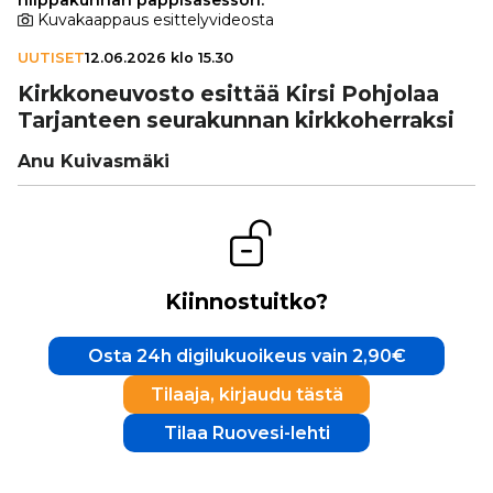
Kuvakaappaus esittelyvideosta
UUTISET
12.06.2026 klo 15.30
Kirk­ko­neu­vosto esittää Kirsi Pohjolaa
Tar­jan­teen seu­ra­kun­nan kirk­ko­her­raksi
Anu Kuivasmäki
Kiinnostuitko?
Osta 24h digilukuoikeus vain 2,90€
Tilaaja, kirjaudu tästä
Tilaa Ruovesi-lehti