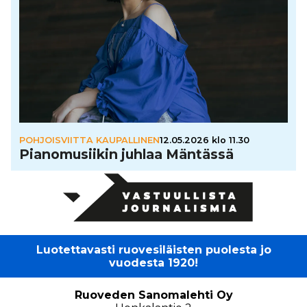
POHJOISVIITTA KAUPALLINEN
12.05.2026 klo 11.30
Pia­no­mu­sii­kin juhlaa Mäntässä
Luotettavasti ruovesiläisten puolesta jo
vuodesta 1920!
Ruoveden Sanomalehti Oy