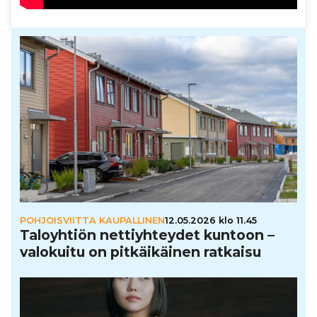
POHJOISVIITTA KAUPALLINEN
12.05.2026 klo 11.45
Talo­yh­tiön net­tiyh­tey­det kuntoon –
valokuitu on pit­käi­käi­nen ratkaisu