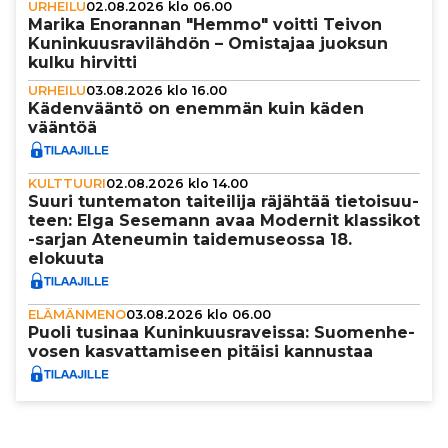
URHEILU
02.08.2026 klo 06.00
Marika Enorannan "Hemmo" voitti Teivon
Kunin­kuus­ra­vi­läh­dön – Omistajaa juoksun
kulku hirvitti
URHEILU
03.08.2026 klo 16.00
Käden­vääntö on enemmän kuin käden
vääntöä
KULTTUURI
02.08.2026 klo 14.00
Suuri tun­te­ma­ton tai­tei­lija räjähtää tie­toi­suu­
teen: Elga Sesemann avaa Modernit klassikot
-sarjan Ateneumin tai­de­mu­se­ossa 18.
elokuuta
ELÄMÄNMENO
03.08.2026 klo 06.00
Puoli tusinaa Kunin­kuus­ra­veissa: Suo­men­he­
vo­sen kas­vat­ta­mi­seen pitäisi kannustaa