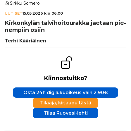
Sirkku Somero
UUTISET
15.05.2026 klo 06.00
Kir­kon­ky­län tal­vi­hoi­tou­rakka jaetaan pie­
nem­piin osiin
Terhi Kääriäinen
Kiinnostuitko?
Osta 24h digilukuoikeus vain 2,90€
Tilaaja, kirjaudu tästä
Tilaa Ruovesi-lehti