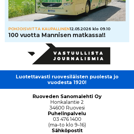
POHJOISVIITTA KAUPALLINEN
12.05.2026 klo 09.10
100 vuotta Mannisen matkassa!!
Luotettavasti ruovesiläisten puolesta jo
vuodesta 1920!
Ruoveden Sanomalehti Oy
Honkalantie 2
34600 Ruovesi
Puhelinpalvelu
03 476 1400
(ma–to klo 9–16)
Sähköpostit