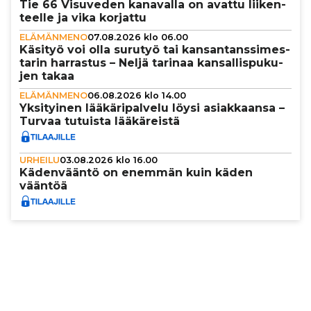
Tie 66 Visuveden kanavalla on avattu lii­ken­
teelle ja vika korjattu
ELÄMÄNMENO
07.08.2026 klo 06.00
Käsityö voi olla surutyö tai kan­san­tans­si­mes­
ta­rin harrastus – Neljä tarinaa kan­sal­lis­pu­ku­
jen takaa
ELÄMÄNMENO
06.08.2026 klo 14.00
Yksi­tyi­nen lää­kä­ri­pal­velu löysi asi­ak­kaansa –
Turvaa tutuista lää­kä­reistä
URHEILU
03.08.2026 klo 16.00
Käden­vääntö on enemmän kuin käden
vääntöä