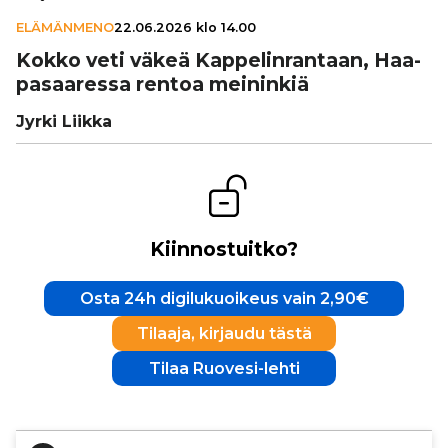
ELÄMÄNMENO
22.06.2026 klo 14.00
Kokko veti väkeä Kap­pe­lin­ran­taan, Haa­
pa­saa­ressa rentoa meininkiä
Jyrki Liikka
Kiinnostuitko?
Osta 24h digilukuoikeus vain 2,90€
Tilaaja, kirjaudu tästä
Tilaa Ruovesi-lehti