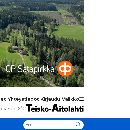
set
Yhteystiedot
Kirjaudu
Valikko
ovesi
+16°C