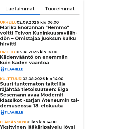
Luetuimmat
Tuoreimmat
URHEILU
02.08.2026 klo 06.00
Marika Enorannan "Hemmo"
voitti Teivon Kunin­kuus­ra­vi­läh­
dön – Omistajaa juoksun kulku
hirvitti
URHEILU
03.08.2026 klo 16.00
Käden­vääntö on enemmän
kuin käden vääntöä
KULTTUURI
02.08.2026 klo 14.00
Suuri tun­te­ma­ton tai­tei­lija
räjähtää tie­toi­suu­teen: Elga
Sesemann avaa Modernit
klassikot -sarjan Ateneumin tai­
de­mu­se­ossa 18. elokuuta
ELÄMÄNMENO
Eilen klo 14.00
Yksi­tyi­nen lää­kä­ri­pal­velu löysi