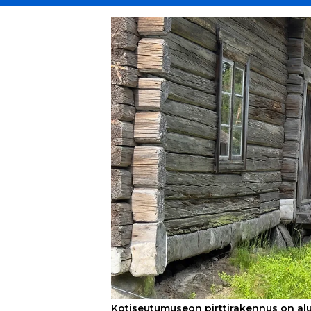
Kotiseutumuseon pirttirakennus on al