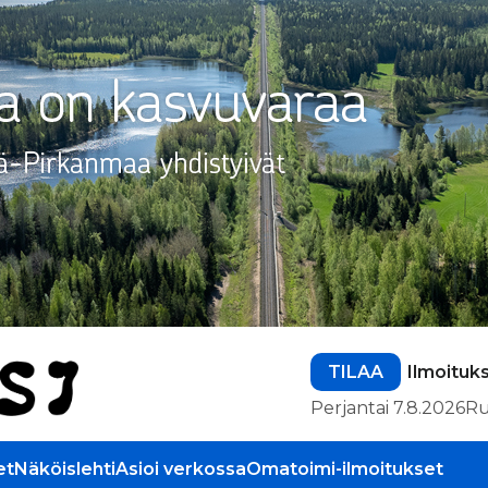
TILAA
Ilmoituk
Perjantai 7.8.2026
Ru
et
Näköislehti
Asioi verkossa
Omatoimi-ilmoitukset