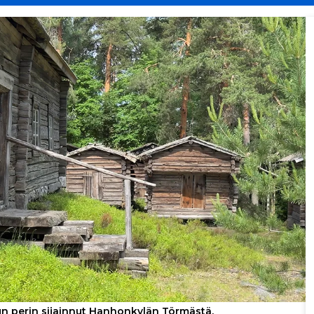
un perin sijainnut Hanhonkylän Törmästä.