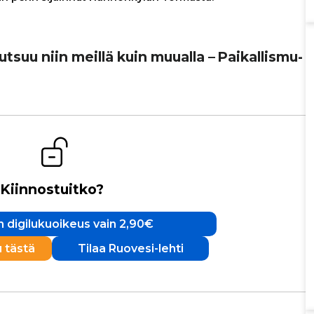
utsuu niin meillä kuin muualla – Pai­kal­lis­mu­
Kiinnostuitko?
 digilukuoikeus vain 2,90€
u tästä
Tilaa Ruovesi-lehti