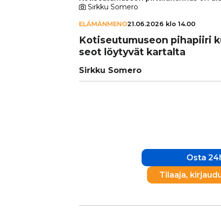
Sirkku Somero
ELÄMÄNMENO
21.06.2026 klo 14.00
Koti­seu­tu­mu­seon pihapiiri k
seot löytyvät kartalta
Sirkku Somero
Osta 24h
Tilaaja, kirjaud