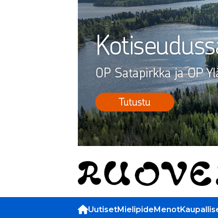
Uutiset
Mielipide
Menot
Kaupallis