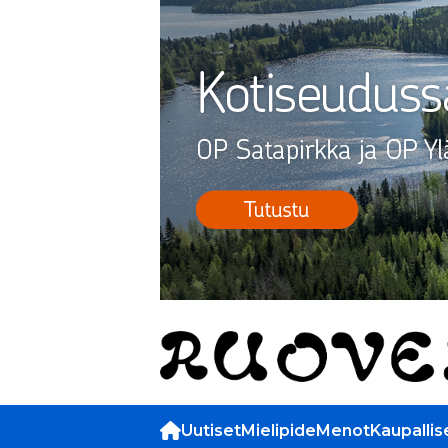
Uutiset
Mielipide
Menot
Kaupallis