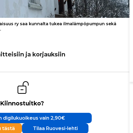
aisuus ry saa kunnalta tukea ilmalämpöpumpun sekä
.
­tei­siin ja kor­jauk­siin
Kiinnostuitko?
 digilukuoikeus vain 2,90€
u tästä
Tilaa Ruovesi-lehti