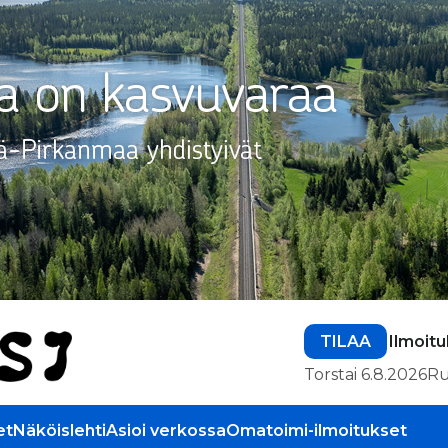
TILAA
Ilmoit
Torstai 6.8.2026
Ru
et
Näköislehti
Asioi verkossa
Omatoimi-ilmoitukset