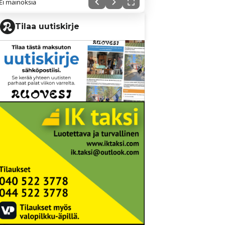
Ei mainoksia
Tilaa uutiskirje