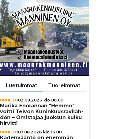
Luetuimmat
Tuoreimmat
URHEILU
02.08.2026 klo 06.00
Marika Enorannan "Hemmo"
voitti Teivon Kunin­kuus­ra­vi­läh­
dön – Omistajaa juoksun kulku
hirvitti
URHEILU
03.08.2026 klo 16.00
Käden­vääntö on enemmän