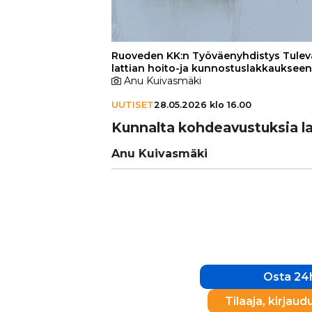
Ruoveden KK:n Työväenyhdistys Tulev
lattian hoito-ja kunnostuslakkaukseen
Anu Kuivasmäki
UUTISET
28.05.2026 klo 16.00
Kunnalta koh­de­a­vus­tuk­sia lait
Anu Kuivasmäki
Osta 24h
Tilaaja, kirjaud