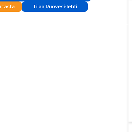
u tästä
Tilaa Ruovesi-lehti