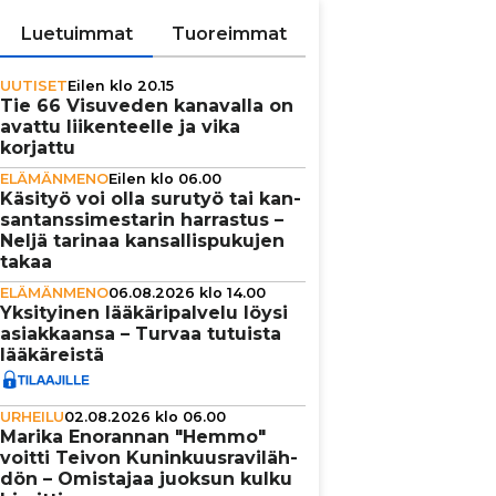
Luetuimmat
Tuoreimmat
UUTISET
Eilen klo 20.15
Tie 66 Visuveden kanavalla on
avattu lii­ken­teelle ja vika
korjattu
ELÄMÄNMENO
Eilen klo 06.00
Käsityö voi olla surutyö tai kan­
san­tans­si­mes­ta­rin harrastus –
Neljä tarinaa kan­sal­lis­pu­ku­jen
takaa
ELÄMÄNMENO
06.08.2026 klo 14.00
Yksi­tyi­nen lää­kä­ri­pal­velu löysi
asi­ak­kaansa – Turvaa tutuista
lää­kä­reistä
URHEILU
02.08.2026 klo 06.00
Marika Enorannan "Hemmo"
voitti Teivon Kunin­kuus­ra­vi­läh­
dön – Omistajaa juoksun kulku