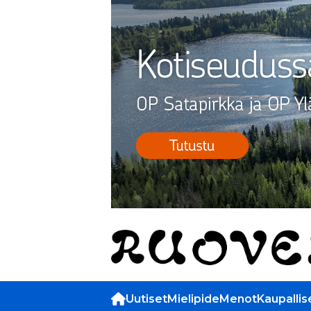
Uutiset
Mielipide
Menot
Kaupallis