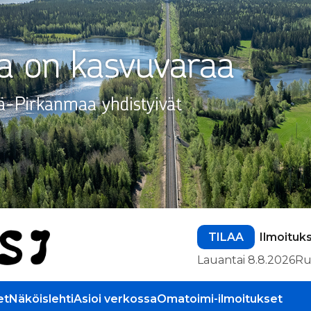
TILAA
Ilmoituk
Lauantai 8.8.2026
Ru
et
Näköislehti
Asioi verkossa
Omatoimi-ilmoitukset