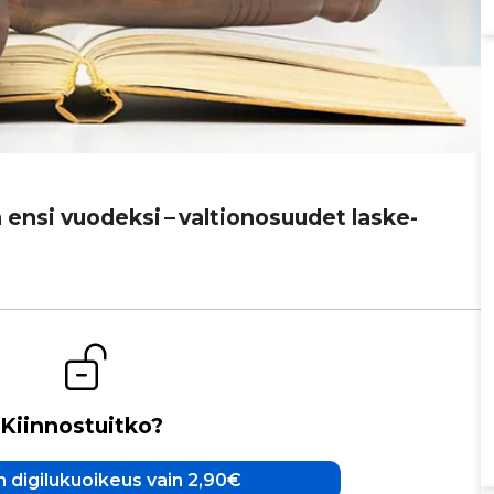
ensi vuodeksi – val­ti­o­no­suu­det las­ke­
Kiinnostuitko?
 digilukuoikeus vain 2,90€