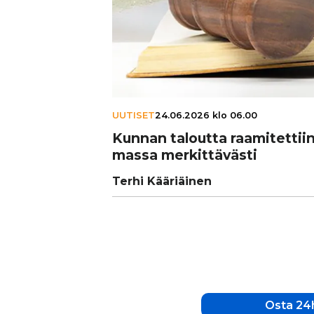
UUTISET
24.06.2026 klo 06.00
Kunnan taloutta raa­mi­tet­tiin 
massa mer­kit­tä­västi
Terhi Kääriäinen
Osta 24h