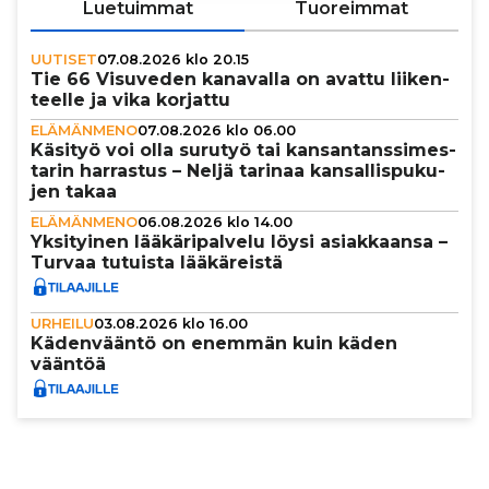
Luetuimmat
Tuoreimmat
UUTISET
07.08.2026 klo 20.15
Tie 66 Visuveden kanavalla on avattu lii­ken­
teelle ja vika korjattu
ELÄMÄNMENO
07.08.2026 klo 06.00
Käsityö voi olla surutyö tai kan­san­tans­si­mes­
ta­rin harrastus – Neljä tarinaa kan­sal­lis­pu­ku­
jen takaa
ELÄMÄNMENO
06.08.2026 klo 14.00
Yksi­tyi­nen lää­kä­ri­pal­velu löysi asi­ak­kaansa –
Turvaa tutuista lää­kä­reistä
URHEILU
03.08.2026 klo 16.00
Käden­vääntö on enemmän kuin käden
vääntöä