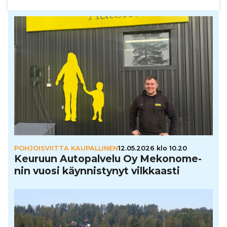
POHJOISVIITTA KAUPALLINEN
12.05.2026 klo 10.20
Keuruun Auto­pal­velu Oy Meko­no­me­
nin vuosi käyn­nis­ty­nyt vilk­kaasti