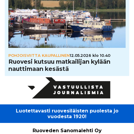
POHJOISVIITTA KAUPALLINEN
12.05.2026 klo 10.40
Ruovesi kutsuu mat­kai­li­jan kylään
naut­ti­maan kesästä
Luotettavasti ruovesiläisten puolesta jo
vuodesta 1920!
Ruoveden Sanomalehti Oy