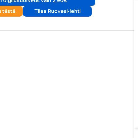
 digilukuoikeus vain 2,90€
u tästä
Tilaa Ruovesi-lehti