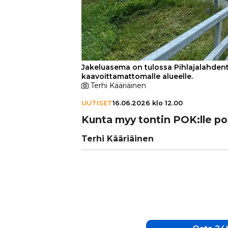
Jakeluasema on tulossa Pihlajalahdent
kaavoittamattomalle alueelle.
Terhi Kääriäinen
UUTISET
16.06.2026 klo 12.00
Kunta myy tontin POK:lle polt­
Terhi Kääriäinen