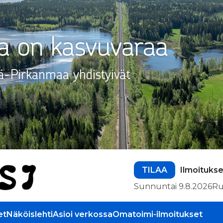
TILAA
Ilmoitukse
Sunnuntai 9.8.2026
Ru
et
Näköislehti
Asioi verkossa
Omatoimi-ilmoitukset