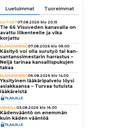
Luetuimmat
Tuoreimmat
UUTISET
07.08.2026 klo 20.15
Tie 66 Visuveden kanavalla on
avattu lii­ken­teelle ja vika
korjattu
ELÄMÄNMENO
07.08.2026 klo 06.00
Käsityö voi olla surutyö tai kan­
san­tans­si­mes­ta­rin harrastus –
Neljä tarinaa kan­sal­lis­pu­ku­jen
takaa
ELÄMÄNMENO
06.08.2026 klo 14.00
Yksi­tyi­nen lää­kä­ri­pal­velu löysi
asi­ak­kaansa – Turvaa tutuista
lää­kä­reistä
URHEILU
03.08.2026 klo 16.00
Käden­vääntö on enemmän
kuin käden vääntöä