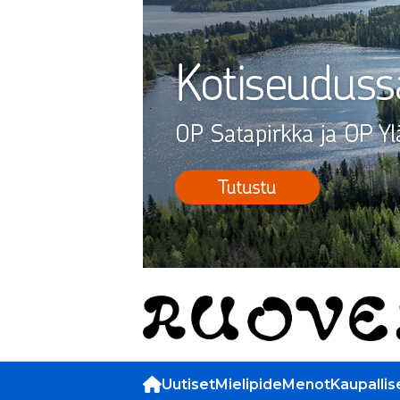
Uutiset
Mielipide
Menot
Kaupallis