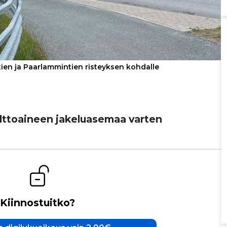
ien ja Paarlammintien risteyksen kohdalle
to­ai­neen jake­lu­a­se­maa varten
Kiinnostuitko?