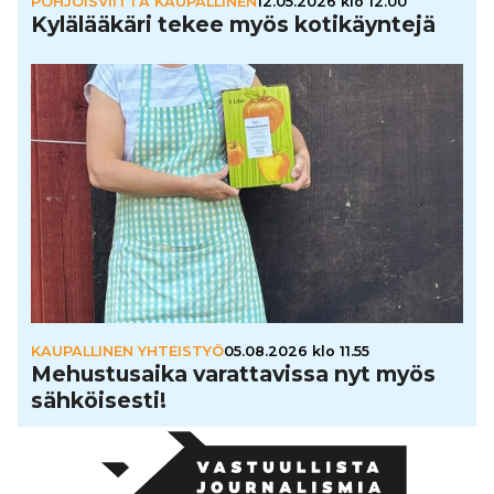
POHJOISVIITTA KAUPALLINEN
12.05.2026 klo 12.00
Kylä­lää­käri tekee myös koti­käyn­tejä
KAUPALLINEN YHTEISTYÖ
05.08.2026 klo 11.55
Mehus­tu­saika varat­ta­vissa nyt myös
säh­köi­sesti!