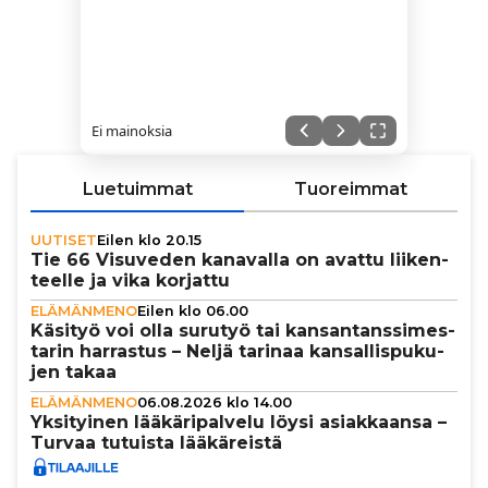
Ei mainoksia
Luetuimmat
Tuoreimmat
UUTISET
Eilen klo 20.15
Tie 66 Visuveden kanavalla on avattu lii­ken­
teelle ja vika korjattu
ELÄMÄNMENO
Eilen klo 06.00
Käsityö voi olla surutyö tai kan­san­tans­si­mes­
ta­rin harrastus – Neljä tarinaa kan­sal­lis­pu­ku­
jen takaa
ELÄMÄNMENO
06.08.2026 klo 14.00
Yksi­tyi­nen lää­kä­ri­pal­velu löysi asi­ak­kaansa –
Turvaa tutuista lää­kä­reistä