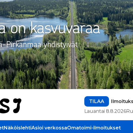
TILAA
Ilmoituk
Lauantai 8.8.2026
Ru
et
Näköislehti
Asioi verkossa
Omatoimi-ilmoitukset