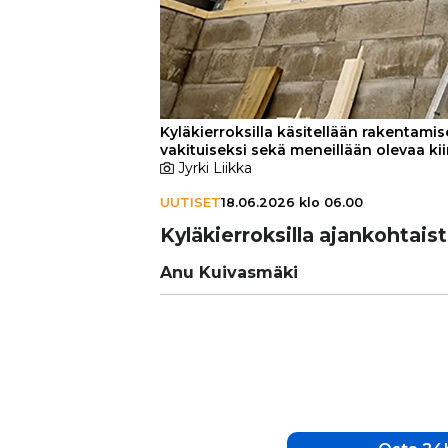
Kyläkierroksilla käsitellään rakentami
vakituiseksi sekä meneillään olevaa kii
Jyrki Liikka
UUTISET
18.06.2026 klo 06.00
Kylä­kier­rok­silla ajan­koh­tais
Anu Kuivasmäki