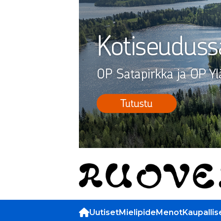
Uutiset
Mielipide
Menot
Kaupallis