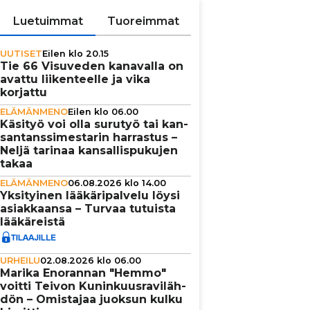
Luetuimmat
Tuoreimmat
UUTISET
Eilen klo 20.15
Tie 66 Visuveden kanavalla on
avattu lii­ken­teelle ja vika
korjattu
ELÄMÄNMENO
Eilen klo 06.00
Käsityö voi olla surutyö tai kan­
san­tans­si­mes­ta­rin harrastus –
Neljä tarinaa kan­sal­lis­pu­ku­jen
takaa
ELÄMÄNMENO
06.08.2026 klo 14.00
Yksi­tyi­nen lää­kä­ri­pal­velu löysi
asi­ak­kaansa – Turvaa tutuista
lää­kä­reistä
URHEILU
02.08.2026 klo 06.00
Marika Enorannan "Hemmo"
voitti Teivon Kunin­kuus­ra­vi­läh­
dön – Omistajaa juoksun kulku