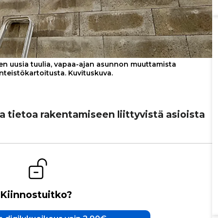
sen uusia tuulia, vapaa-ajan asunnon muuttamista
nteistökartoitusta. Kuvituskuva.
ta tietoa raken­ta­mi­seen liit­ty­vistä asioista
Kiinnostuitko?