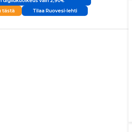
 digilukuoikeus vain 2,90€
u tästä
Tilaa Ruovesi-lehti