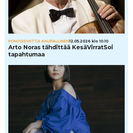
POHJOISVIITTA KAUPALLINEN
12.05.2026 klo 10.10
Arto Noras tähdittää Kesä­Vir­rat­Soi
tapah­tu­maa