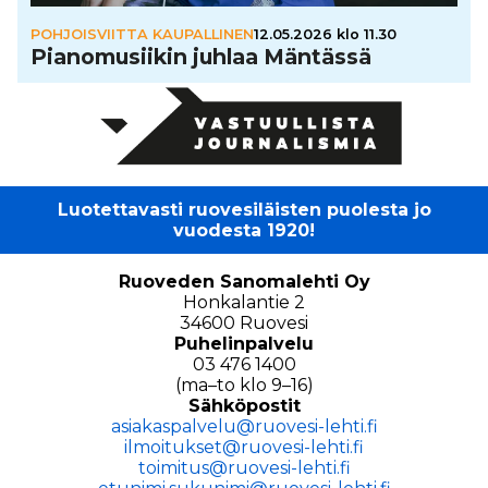
POHJOISVIITTA KAUPALLINEN
12.05.2026 klo 11.30
Pia­no­mu­sii­kin juhlaa Mäntässä
Luotettavasti ruovesiläisten puolesta jo
vuodesta 1920!
Ruoveden Sanomalehti Oy
Honkalantie 2
34600 Ruovesi
Puhelinpalvelu
03 476 1400
(ma–to klo 9–16)
Sähköpostit
asiakaspalvelu@ruovesi-lehti.fi
ilmoitukset@ruovesi-lehti.fi
toimitus@ruovesi-lehti.fi