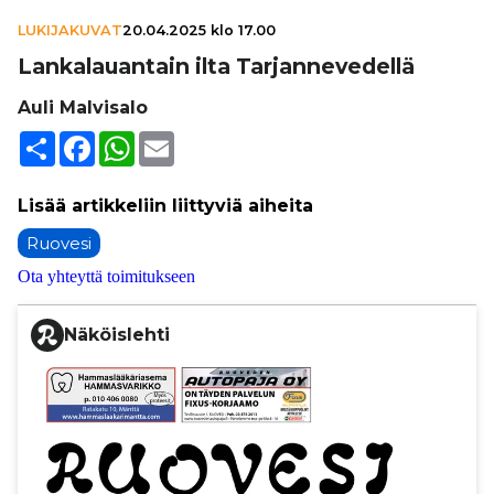
LUKIJAKUVAT
20.04.2025 klo 17.00
Lan­ka­lau­an­tain ilta Tar­jan­ne­ve­dellä
Auli Malvisalo
Share
Facebook
WhatsApp
Email
Ruovesi
Ota yhteyttä toimitukseen
Näköislehti