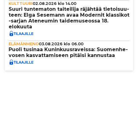
KULTTUURI
02.08.2026 klo 14.00
Suuri tun­te­ma­ton tai­tei­lija räjähtää tie­toi­suu­
teen: Elga Sesemann avaa Modernit klassikot
-sarjan Ateneumin tai­de­mu­se­ossa 18.
elokuuta
ELÄMÄNMENO
03.08.2026 klo 06.00
Puoli tusinaa Kunin­kuus­ra­veissa: Suo­men­he­
vo­sen kas­vat­ta­mi­seen pitäisi kannustaa