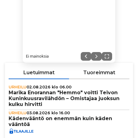
Ei mainoksia
Luetuimmat
Tuoreimmat
URHEILU
02.08.2026 klo 06.00
Marika Enorannan "Hemmo" voitti Teivon
Kunin­kuus­ra­vi­läh­dön – Omistajaa juoksun
kulku hirvitti
URHEILU
03.08.2026 klo 16.00
Käden­vääntö on enemmän kuin käden
vääntöä