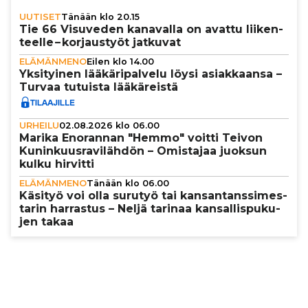
UUTISET
Tänään klo 20.15
Tie 66 Visuveden kanavalla on avattu lii­ken­
teelle – kor­jaus­työt jatkuvat
ELÄMÄNMENO
Eilen klo 14.00
Yksi­tyi­nen lää­kä­ri­pal­velu löysi asi­ak­kaansa –
Turvaa tutuista lää­kä­reistä
URHEILU
02.08.2026 klo 06.00
Marika Enorannan "Hemmo" voitti Teivon
Kunin­kuus­ra­vi­läh­dön – Omistajaa juoksun
kulku hirvitti
ELÄMÄNMENO
Tänään klo 06.00
Käsityö voi olla surutyö tai kan­san­tans­si­mes­
ta­rin harrastus – Neljä tarinaa kan­sal­lis­pu­ku­
jen takaa