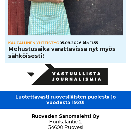
KAUPALLINEN YHTEISTYÖ
05.08.2026 klo 11.55
Mehus­tu­saika varat­ta­vissa nyt myös
säh­köi­sesti!
Luotettavasti ruovesiläisten puolesta jo
vuodesta 1920!
Ruoveden Sanomalehti Oy
Honkalantie 2
34600 Ruovesi