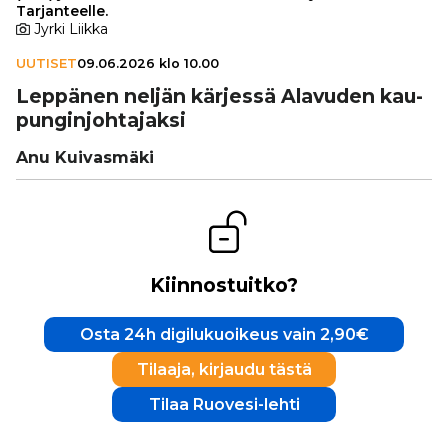
Tarjanteelle.
Jyrki Liikka
UUTISET
09.06.2026 klo 10.00
Leppänen neljän kärjessä Alavuden kau­
pun­gin­joh­ta­jaksi
Anu Kuivasmäki
Kiinnostuitko?
Osta 24h digilukuoikeus vain 2,90€
Tilaaja, kirjaudu tästä
Tilaa Ruovesi-lehti