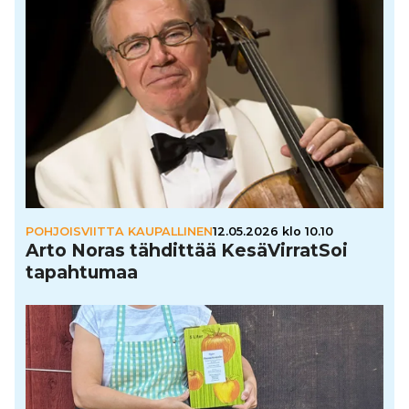
POHJOISVIITTA KAUPALLINEN
12.05.2026 klo 10.10
Arto Noras tähdittää Kesä­Vir­rat­Soi
tapah­tu­maa