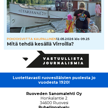
POHJOISVIITTA KAUPALLINEN
12.05.2026 klo 09.25
Mitä tehdä kesällä Virroilla?
Luotettavasti ruovesiläisten puolesta jo
vuodesta 1920!
Ruoveden Sanomalehti Oy
Honkalantie 2
34600 Ruovesi
Puhelinpalvelu