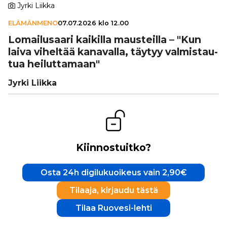
Jyrki Liikka
ELÄMÄNMENO
07.07.2026 klo 12.00
Lomai­lu­saari kaikilla maus­teilla – "Kun
laiva viheltää kanavalla, täytyy val­mis­tau­
tua hei­lut­ta­maan"
Jyrki Liikka
Kiinnostuitko?
Osta 24h digilukuoikeus vain 2,90€
Tilaaja, kirjaudu tästä
Tilaa Ruovesi-lehti