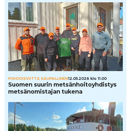
POHJOISVIITTA KAUPALLINEN
12.05.2026 klo 11.00
Suomen suurin met­sän­hoi­to­yh­dis­tys
met­sä­no­mis­ta­jan tukena