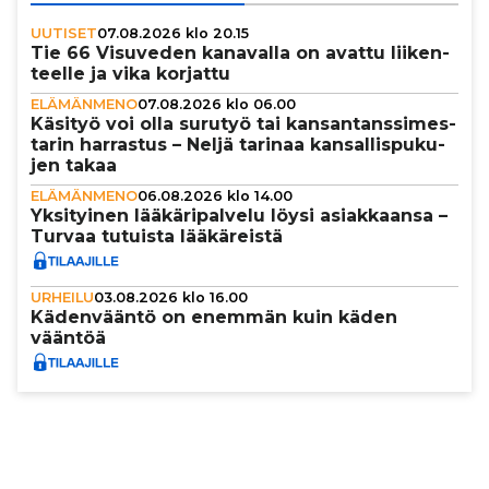
UUTISET
07.08.2026 klo 20.15
Tie 66 Visuveden kanavalla on avattu lii­ken­
teelle ja vika korjattu
ELÄMÄNMENO
07.08.2026 klo 06.00
Käsityö voi olla surutyö tai kan­san­tans­si­mes­
ta­rin harrastus – Neljä tarinaa kan­sal­lis­pu­ku­
jen takaa
ELÄMÄNMENO
06.08.2026 klo 14.00
Yksi­tyi­nen lää­kä­ri­pal­velu löysi asi­ak­kaansa –
Turvaa tutuista lää­kä­reistä
URHEILU
03.08.2026 klo 16.00
Käden­vääntö on enemmän kuin käden
vääntöä