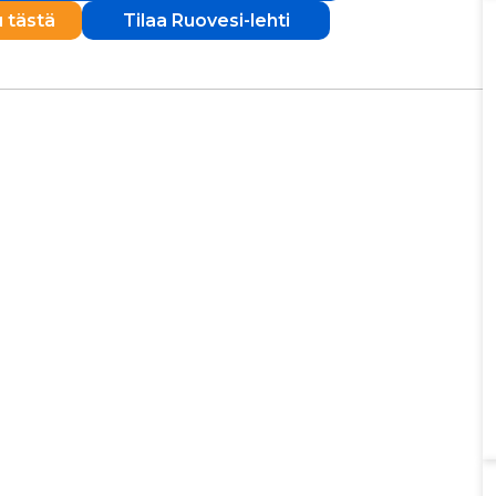
u tästä
Tilaa Ruovesi-lehti