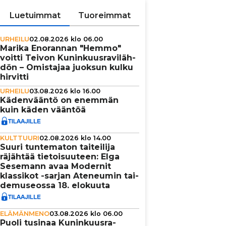
Luetuimmat
Tuoreimmat
URHEILU
02.08.2026 klo 06.00
Marika Enorannan "Hemmo"
voitti Teivon Kunin­kuus­ra­vi­läh­
dön – Omistajaa juoksun kulku
hirvitti
URHEILU
03.08.2026 klo 16.00
Käden­vääntö on enemmän
kuin käden vääntöä
KULTTUURI
02.08.2026 klo 14.00
Suuri tun­te­ma­ton tai­tei­lija
räjähtää tie­toi­suu­teen: Elga
Sesemann avaa Modernit
klassikot -sarjan Ateneumin tai­
de­mu­se­ossa 18. elokuuta
ELÄMÄNMENO
03.08.2026 klo 06.00
Puoli tusinaa Kunin­kuus­ra­