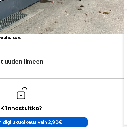
vauhdissa.
vat uuden ilmeen
Kiinnostuitko?
 digilukuoikeus vain 2,90€