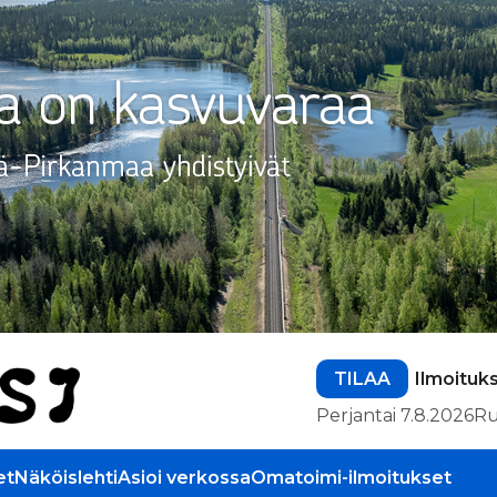
TILAA
Ilmoituk
Perjantai 7.8.2026
Ru
et
Näköislehti
Asioi verkossa
Omatoimi-ilmoitukset