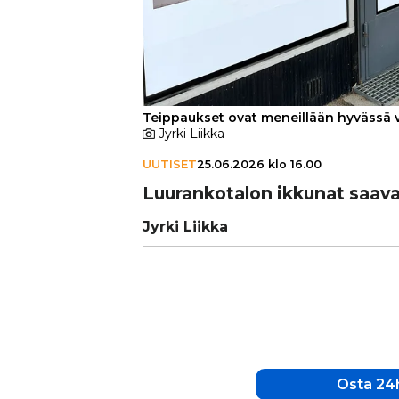
Teippaukset ovat meneillään hyvässä 
Jyrki Liikka
UUTISET
25.06.2026 klo 16.00
Luu­ran­ko­ta­lon ikkunat saa
Jyrki Liikka
Osta 24h