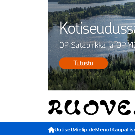
Uutiset
Mielipide
Menot
Kaupallis