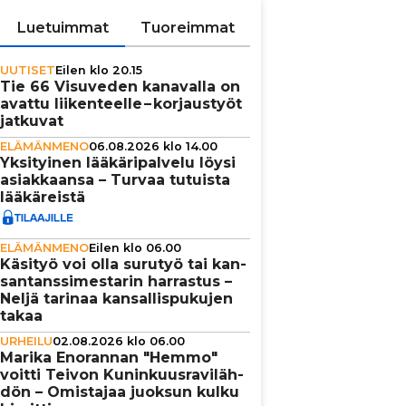
Luetuimmat
Tuoreimmat
UUTISET
Eilen klo 20.15
Tie 66 Visuveden kanavalla on
avattu lii­ken­teelle – kor­jaus­työt
jatkuvat
ELÄMÄNMENO
06.08.2026 klo 14.00
Yksi­tyi­nen lää­kä­ri­pal­velu löysi
asi­ak­kaansa – Turvaa tutuista
lää­kä­reistä
ELÄMÄNMENO
Eilen klo 06.00
Käsityö voi olla surutyö tai kan­
san­tans­si­mes­ta­rin harrastus –
Neljä tarinaa kan­sal­lis­pu­ku­jen
takaa
URHEILU
02.08.2026 klo 06.00
Marika Enorannan "Hemmo"
voitti Teivon Kunin­kuus­ra­vi­läh­
dön – Omistajaa juoksun kulku