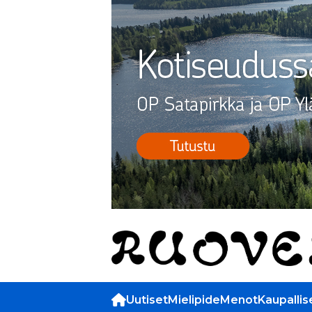
Uutiset
Mielipide
Menot
Kaupallis