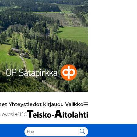
set
Yhteystiedot
Kirjaudu
Valikko
uovesi
+11°C