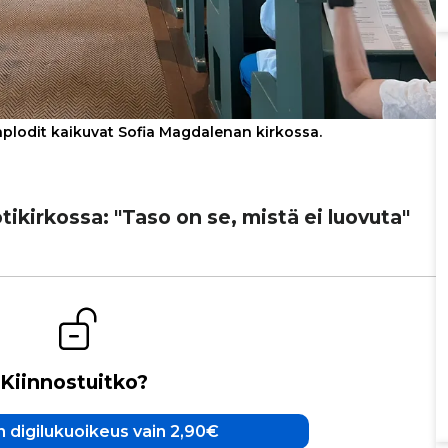
aplodit kaikuvat Sofia Magdalenan kirkossa.
oti­kir­kossa: "Taso on se, mistä ei luovuta"
Kiinnostuitko?
 digilukuoikeus vain 2,90€