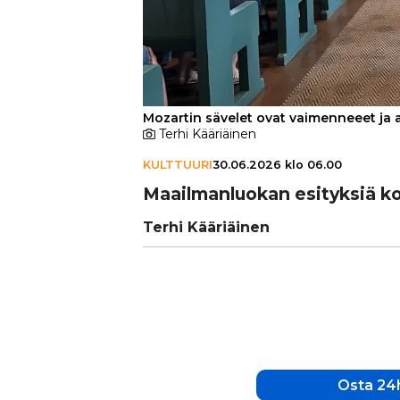
Mozartin sävelet ovat vaimenneeet ja 
Terhi Kääriäinen
KULTTUURI
30.06.2026 klo 06.00
Maa­il­man­luo­kan esityksiä k
Terhi Kääriäinen
Osta 24h