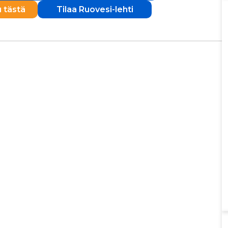
u tästä
Tilaa Ruovesi-lehti