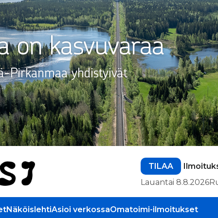
TILAA
Ilmoituk
Lauantai 8.8.2026
R
et
Näköislehti
Asioi verkossa
Omatoimi-ilmoitukset