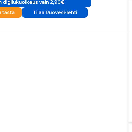
 digilukuoikeus vain 2,90€
u tästä
Tilaa Ruovesi-lehti