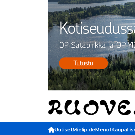
Uutiset
Mielipide
Menot
Kaupallis