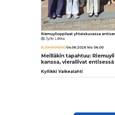
Riemuylioppilaat yhteiskuvassa entisen
Jyrki Liikka
ELÄMÄNMENO
04.06.2026 klo 06.00
Meilläkin tapahtuu: Rie­mu­y­li­o
kanssa, vie­rai­li­vat entisess
Kyllikki Valkealahti