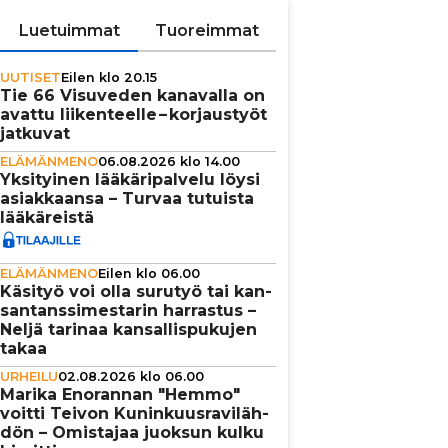
Luetuimmat
Tuoreimmat
UUTISET
Eilen klo 20.15
Tie 66 Visuveden kanavalla on
avattu lii­ken­teelle – kor­jaus­työt
jatkuvat
ELÄMÄNMENO
06.08.2026 klo 14.00
Yksi­tyi­nen lää­kä­ri­pal­velu löysi
asi­ak­kaansa – Turvaa tutuista
lää­kä­reistä
ELÄMÄNMENO
Eilen klo 06.00
Käsityö voi olla surutyö tai kan­
san­tans­si­mes­ta­rin harrastus –
Neljä tarinaa kan­sal­lis­pu­ku­jen
takaa
URHEILU
02.08.2026 klo 06.00
Marika Enorannan "Hemmo"
voitti Teivon Kunin­kuus­ra­vi­läh­
dön – Omistajaa juoksun kulku