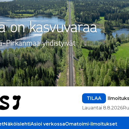
TILAA
Ilmoituk
Lauantai 8.8.2026
Ru
et
Näköislehti
Asioi verkossa
Omatoimi-ilmoitukset