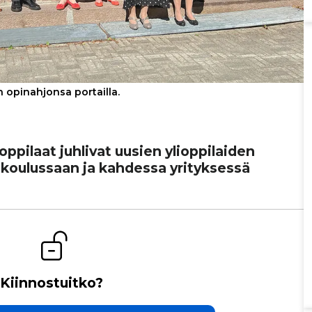
 opinahjonsa portailla.
p­pi­laat juhlivat uusien yli­op­pi­lai­den
ä kou­lus­saan ja kahdessa yri­tyk­sessä
Kiinnostuitko?