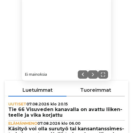
Ei mainoksia
Luetuimmat
Tuoreimmat
UUTISET
07.08.2026 klo 20.15
Tie 66 Visuveden kanavalla on avattu lii­ken­
teelle ja vika korjattu
ELÄMÄNMENO
07.08.2026 klo 06.00
Käsityö voi olla surutyö tai kan­san­tans­si­mes­