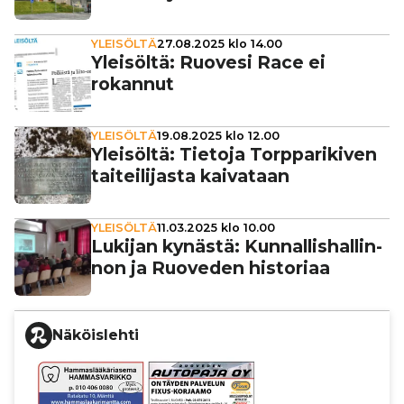
YLEISÖLTÄ
27.08.2025 klo 14.00
Yleisöltä: Ruovesi Race ei
rokannut
YLEISÖLTÄ
19.08.2025 klo 12.00
Yleisöltä: Tietoja Torp­pa­ri­ki­ven
tai­tei­li­jasta kaivataan
YLEISÖLTÄ
11.03.2025 klo 10.00
Lukijan kynästä: Kun­nal­lis­hal­lin­
non ja Ruoveden historiaa
Näköislehti