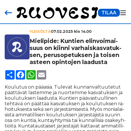
TILAA
YLEISÖLTÄ
07.02.2025 klo 14.00
Mielipide: Kuntien elin­voi­mai­
suus on kiinni var­hais­kas­va­tuk­
sen, peru­so­pe­tuk­sen ja toisen
asteen opintojen laadusta
Share
Facebook
WhatsApp
Email
Kou­lu­tus on pää­a­sia. Tu­le­vat kun­nan­val­tuu­te­tut
päät­tä­vät las­tem­me ja nuor­tem­me kas­va­tuk­sen ja
kou­lu­tuk­sen laa­dus­ta. Kun­tien pää­vas­tuul­li­nen
teh­tä­vä on päät­tää kas­va­tuk­sen ja kou­lu­tuk­sen ra­
hoi­tuk­ses­ta sekä sen jär­jes­tä­mi­ses­tä. Myös mo­ni­a­lai­
sis­ta am­ma­til­li­sen kou­lu­tuk­sen jär­jes­tä­jis­tä suu­rin
osa on kun­tia, kun­ta­yh­ty­miä tai kun­nal­li­sia osa­keyh­
ti­öi­tä. Kun­ta­taus­tai­set jär­jes­tä­jät kat­ta­vat am­ma­til­li­