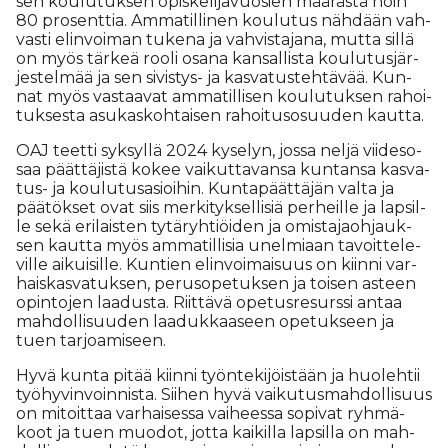
sen kou­lu­tuk­sen opis­ke­li­ja­vuo­sien mää­räs­tä noin
80 pro­sent­tia. Am­ma­til­li­nen kou­lu­tus näh­dään vah­
vas­ti elin­voi­man tu­ke­na ja vah­vis­ta­ja­na, mut­ta sil­lä
on myös tär­keä roo­li osa­na kan­sal­lis­ta kou­lu­tus­jär­
jes­tel­mää ja sen si­vis­tys- ja kas­va­tus­teh­tä­vää. Kun­
nat myös vas­taa­vat am­ma­til­li­sen kou­lu­tuk­sen ra­hoi­
tuk­ses­ta asu­kas­koh­tai­sen ra­hoi­tu­so­suu­den kaut­ta.
OAJ teet­ti syk­syl­lä 2024 ky­se­lyn, jos­sa nel­jä vii­de­so­
saa päät­tä­jis­tä ko­kee vai­kut­ta­van­sa kun­tan­sa kas­va­
tus- ja kou­lu­tu­sa­si­oi­hin. Kun­ta­päät­tä­jän val­ta ja
pää­tök­set ovat siis mer­ki­tyk­sel­li­siä per­heil­le ja lap­sil­
le sekä eri­lais­ten ty­tä­ryh­ti­öi­den ja omis­ta­ja­oh­jauk­
sen kaut­ta myös am­ma­til­li­sia unel­mi­aan ta­voit­te­le­
vil­le ai­kui­sil­le. Kun­tien elin­voi­mai­suus on kiin­ni var­
hais­kas­va­tuk­sen, pe­ru­so­pe­tuk­sen ja toi­sen as­teen
opin­to­jen laa­dus­ta. Riit­tä­vä ope­tus­re­surs­si an­taa
mah­dol­li­suu­den laa­duk­kaa­seen ope­tuk­seen ja
tuen tar­jo­a­mi­seen.
Hyvä kun­ta pi­tää kiin­ni työn­te­ki­jöis­tään ja huo­leh­tii
työ­hy­vin­voin­nis­ta. Sii­hen hyvä vai­ku­tus­mah­dol­li­suus
on mi­toit­taa var­hai­ses­sa vai­hees­sa so­pi­vat ryh­mä­
koot ja tuen muo­dot, jot­ta kai­kil­la lap­sil­la on mah­