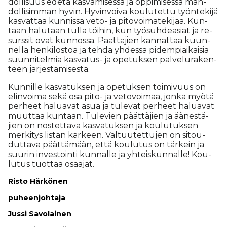
dol­li­suus ede­tä kas­va­mi­ses­sa ja op­pi­mi­ses­sa mah­
dol­li­sim­man hy­vin. Hy­vin­voi­va kou­lu­tet­tu työn­te­ki­jä
kas­vat­taa kun­nis­sa veto- ja pi­to­voi­ma­te­ki­jää. Kun­
taan ha­lu­taan tul­la töi­hin, kun työ­suh­de­a­si­at ja re­
surs­sit ovat kun­nos­sa. Päät­tä­jien kan­nat­taa kuun­
nel­la hen­ki­lös­töä ja teh­dä yh­des­sä pi­dem­pi­ai­kai­sia
suun­ni­tel­mia kas­va­tus- ja ope­tuk­sen pal­ve­lu­ra­ken­
teen jär­jes­tä­mi­ses­tä.
Kun­nil­le kas­va­tuk­sen ja ope­tuk­sen toi­mi­vuus on
elin­voi­ma sekä osa pito- ja ve­to­voi­maa, jon­ka myö­tä
per­heet ha­lu­a­vat asua ja tu­le­vat per­heet ha­lu­a­vat
muut­taa kun­taan. Tu­le­vien päät­tä­jien ja ää­nes­tä­
jien on nos­tet­ta­va kas­va­tuk­sen ja kou­lu­tuk­sen
mer­ki­tys lis­tan kär­keen. Val­tuu­tet­tu­jen on si­tou­
dut­ta­va päät­tä­mään, et­tä kou­lu­tus on tär­kein ja
suu­rin in­ves­toin­ti kun­nal­le ja yh­teis­kun­nal­le! Kou­
lu­tus tuot­taa osaa­jat.
Ris­to Här­kö­nen
pu­heen­joh­ta­ja
Jus­si Sa­vo­lai­nen