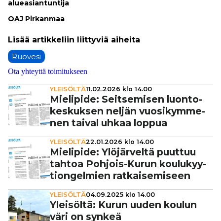
alu­ea­si­an­tun­ti­ja
OAJ Pir­kan­maa
Ruovesi
Ota yhteyttä toimitukseen
YLEISÖLTÄ
11.02.2026 klo 14.00
Mielipide: Seit­se­mi­sen luon­to­
kes­kuk­sen neljän vuo­si­kym­me­
nen taival uhkaa loppua
YLEISÖLTÄ
22.01.2026 klo 14.00
Mielipide: Ylö­jär­veltä puuttuu
tahtoa Pohjois-Kurun kou­lu­kyy­
ti­on­gel­mien rat­kai­se­mi­seen
YLEISÖLTÄ
04.09.2025 klo 14.00
Yleisöltä: Kurun uuden koulun
väri on synkeä