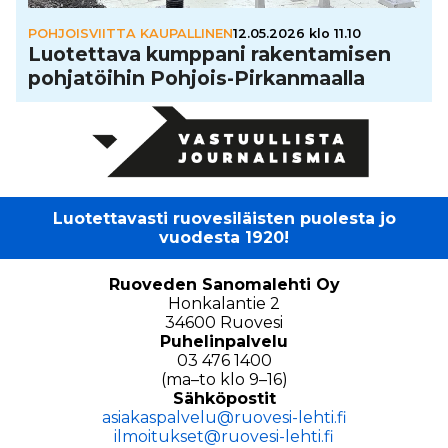
POHJOISVIITTA KAUPALLINEN
12.05.2026 klo 11.10
Luo­tet­tava kumppani raken­ta­mi­sen
poh­ja­töi­hin Pohjois-Pir­kan­maalla
Luotettavasti ruovesiläisten puolesta jo
vuodesta 1920!
Ruoveden Sanomalehti Oy
Honkalantie 2
34600 Ruovesi
Puhelinpalvelu
03 476 1400
(ma–to klo 9–16)
Sähköpostit
asiakaspalvelu@ruovesi-lehti.fi
ilmoitukset@ruovesi-lehti.fi