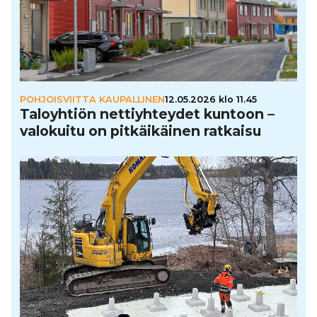
POHJOISVIITTA KAUPALLINEN
12.05.2026 klo 11.45
Talo­yh­tiön net­tiyh­tey­det kuntoon –
valokuitu on pit­käi­käi­nen ratkaisu