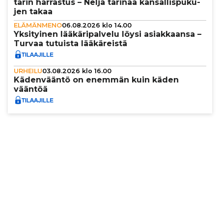
ta­rin harrastus – Neljä tarinaa kan­sal­lis­pu­ku­
jen takaa
ELÄMÄNMENO
06.08.2026 klo 14.00
Yksi­tyi­nen lää­kä­ri­pal­velu löysi asi­ak­kaansa –
Turvaa tutuista lää­kä­reistä
URHEILU
03.08.2026 klo 16.00
Käden­vääntö on enemmän kuin käden
vääntöä