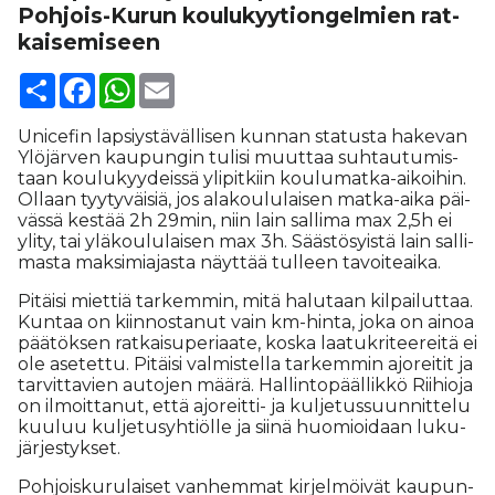
Pohjois-Kurun kou­lu­kyy­ti­on­gel­mien rat­
kai­se­mi­seen
Share
Facebook
WhatsApp
Email
Uni­ce­fin lap­siys­tä­väl­li­sen kun­nan sta­tus­ta ha­ke­van
Ylö­jär­ven kau­pun­gin tu­li­si muut­taa suh­tau­tu­mis­
taan kou­lu­kyy­deis­sä yli­pit­kiin kou­lu­mat­ka-ai­koi­hin.
Ol­laan tyy­ty­väi­siä, jos ala­kou­lu­lai­sen mat­ka-ai­ka päi­
väs­sä kes­tää 2h 29min, niin lain sal­li­ma max 2,5h ei
yli­ty, tai ylä­kou­lu­lai­sen max 3h. Sääs­tö­syis­tä lain sal­li­
mas­ta mak­si­mi­a­jas­ta näyt­tää tul­leen ta­voi­te­ai­ka.
Pi­täi­si miet­tiä tar­kem­min, mitä ha­lu­taan kil­pai­lut­taa.
Kun­taa on kiin­nos­ta­nut vain km-hin­ta, joka on ai­noa
pää­tök­sen rat­kai­su­pe­ri­aa­te, kos­ka laa­tuk­ri­tee­rei­tä ei
ole ase­tet­tu. Pi­täi­si val­mis­tel­la tar­kem­min ajo­rei­tit ja
tar­vit­ta­vien au­to­jen mää­rä. Hal­lin­to­pääl­lik­kö Rii­hi­o­ja
on il­moit­ta­nut, et­tä ajo­reit­ti- ja kul­je­tus­suun­nit­te­lu
kuu­luu kul­je­tu­syh­ti­öl­le ja sii­nä huo­mi­oi­daan lu­ku­
jär­jes­tyk­set.
Poh­jois­ku­ru­lai­set van­hem­mat kir­jel­möi­vät kau­pun­