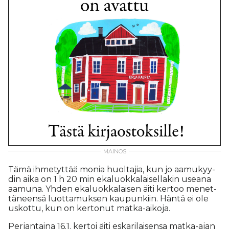
Tämä ih­me­tyt­tää mo­nia huol­ta­jia, kun jo aa­mu­kyy­
din ai­ka on 1 h 20 min eka­luok­ka­lai­sel­la­kin use­a­na
aa­mu­na. Yh­den eka­luok­ka­lai­sen äi­ti ker­too me­net­
tä­neen­sä luot­ta­muk­sen kau­pun­kiin. Hän­tä ei ole
us­kot­tu, kun on ker­to­nut mat­ka-ai­ko­ja.
Per­jan­tai­na 16.1. ker­toi äi­ti es­ka­ri­lai­sen­sa mat­ka-ajan