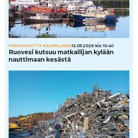
POHJOISVIITTA KAUPALLINEN
12.05.2026 klo 10.40
Ruovesi kutsuu mat­kai­li­jan kylään
naut­ti­maan kesästä