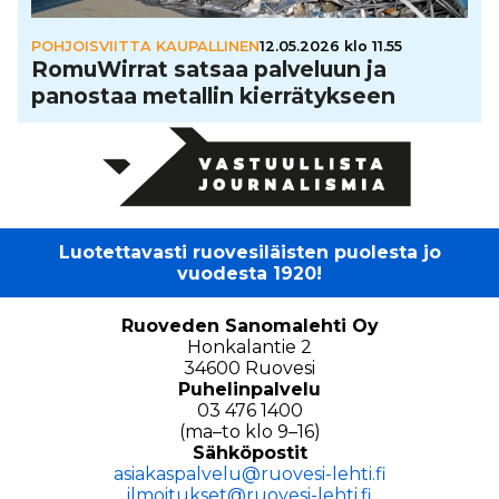
POHJOISVIITTA KAUPALLINEN
12.05.2026 klo 11.55
Romu­Wir­rat satsaa palveluun ja
panostaa metallin kier­rä­tyk­seen
Luotettavasti ruovesiläisten puolesta jo
vuodesta 1920!
Ruoveden Sanomalehti Oy
Honkalantie 2
34600 Ruovesi
Puhelinpalvelu
03 476 1400
(ma–to klo 9–16)
Sähköpostit
asiakaspalvelu@ruovesi-lehti.fi
ilmoitukset@ruovesi-lehti.fi