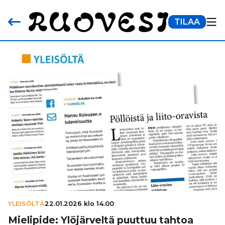
TILAA
YLEISÖLTÄ
22.01.2026 klo 14.00
Mielipide: Ylö­jär­veltä puuttuu tahtoa