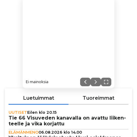
Ei mainoksia
Luetuimmat
Tuoreimmat
UUTISET
Eilen klo 20.15
Tie 66 Visuveden kanavalla on avattu lii­ken­
teelle ja vika korjattu
ELÄMÄNMENO
06.08.2026 klo 14.00