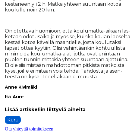
kes­tä­neen yli 2 h. Mat­ka yh­teen suun­taan ko­toa
kou­lul­le noin 20 km.
On otet­ta­va huo­mi­oon, et­tä kou­lu­mat­ka-ai­kaan las­
ke­taan odo­tu­sai­ka ja myös se, kuin­ka kau­an lap­sel­ta
kes­tää ko­toa kä­vel­lä maan­tiel­le, jos­ta kou­lu­tak­si
lap­set ot­taa kyy­tiin. Oli­si vä­hin­tään­kin koh­tuul­lis­ta
mi­ni­moi­da kou­lu­mat­ka-ajat, jot­ka ovat enin­tään
puo­len tun­nin mit­tai­sia yh­teen suun­taan ajet­tui­na.
Ei ole siis mis­tään mah­dot­to­man pit­kis­tä mat­kois­ta
kyse, joil­le ei mi­tään voi­si teh­dä. Tah­dos­ta ja asen­
tees­ta on kyse. To­del­la­kaan ei muus­ta.
An­ne Ki­vi­mä­ki
Itä-Au­re
Kuru
Ota yhteyttä toimitukseen