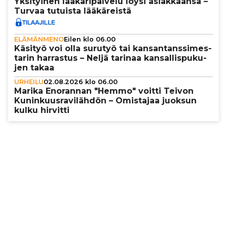
Yksi­tyi­nen lää­kä­ri­pal­velu löysi asi­ak­kaansa –
Turvaa tutuista lää­kä­reistä
ELÄMÄNMENO
Eilen klo 06.00
Käsityö voi olla surutyö tai kan­san­tans­si­mes­
ta­rin harrastus – Neljä tarinaa kan­sal­lis­pu­ku­
jen takaa
URHEILU
02.08.2026 klo 06.00
Marika Enorannan "Hemmo" voitti Teivon
Kunin­kuus­ra­vi­läh­dön – Omistajaa juoksun
kulku hirvitti