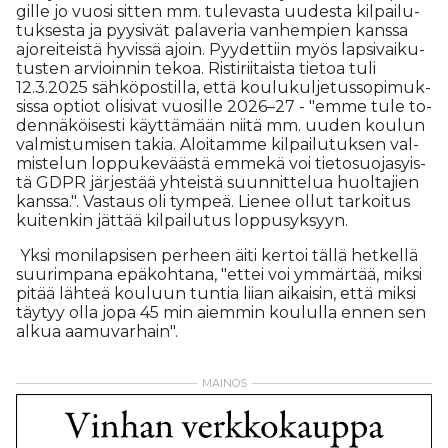
gil­le jo vuo­si sit­ten mm. tu­le­vas­ta uu­des­ta kil­pai­lu­
tuk­ses­ta ja pyy­si­vät pa­la­ve­ria van­hem­pien kans­sa
ajo­rei­teis­tä hy­vis­sä ajoin. Pyy­det­tiin myös lap­si­vai­ku­
tus­ten ar­vi­oin­nin te­koa. Ris­ti­rii­tais­ta tie­toa tuli
12.3.2025 säh­kö­pos­til­la, et­tä kou­lu­kul­je­tus­so­pi­muk­
sis­sa op­ti­ot oli­si­vat vuo­sil­le 2026–27 - "em­me tule to­
den­nä­köi­ses­ti käyt­tä­mään nii­tä mm. uu­den kou­lun
val­mis­tu­mi­sen ta­kia. Aloi­tam­me kil­pai­lu­tuk­sen val­
mis­te­lun lop­pu­ke­vääs­tä em­me­kä voi tie­to­suo­ja­syis­
tä GDPR jär­jes­tää yh­teis­tä suun­nit­te­lua huol­ta­jien
kans­sa.". Vas­taus oli tym­peä. Lie­nee ol­lut tar­koi­tus
kui­ten­kin jät­tää kil­pai­lu­tus lop­pu­syk­syyn.
Yk­si mo­ni­lap­si­sen per­heen äi­ti ker­toi täl­lä het­kel­lä
suu­rim­pa­na epä­koh­ta­na, "et­tei voi ym­mär­tää, mik­si
pi­tää läh­teä kou­luun tun­tia lii­an ai­kai­sin, et­tä mik­si
täy­tyy ol­la jopa 45 min ai­em­min kou­lul­la en­nen sen
al­kua aa­mu­var­hain".