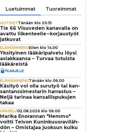
Luetuimmat
Tuoreimmat
UUTISET
Tänään klo 20.15
Tie 66 Visuveden kanavalla on
avattu lii­ken­teelle – kor­jaus­työt
jatkuvat
ELÄMÄNMENO
Eilen klo 14.00
Yksi­tyi­nen lää­kä­ri­pal­velu löysi
asi­ak­kaansa – Turvaa tutuista
lää­kä­reistä
ELÄMÄNMENO
Tänään klo 06.00
Käsityö voi olla surutyö tai kan­
san­tans­si­mes­ta­rin harrastus –
Neljä tarinaa kan­sal­lis­pu­ku­jen
takaa
URHEILU
02.08.2026 klo 06.00
Marika Enorannan "Hemmo"
voitti Teivon Kunin­kuus­ra­vi­läh­
dön – Omistajaa juoksun kulku