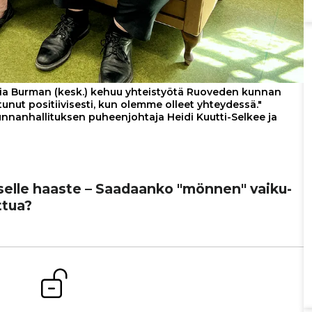
ia Burman (kesk.) kehuu yhteistyötä Ruoveden kunnan
unut positiivisesti, kun olemme olleet yhteydessä."
nnanhallituksen puheenjohtaja Heidi Kuutti-Selkee ja
­tuk­selle haaste – Saadaanko "mönnen" vai­ku­
t­tua?