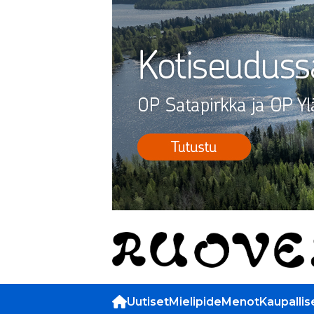
Uutiset
Mielipide
Menot
Kaupallis