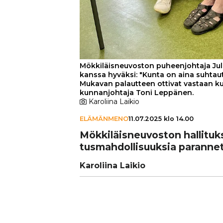
Mökkiläisneuvoston puheenjohtaja Jul
kanssa hyväksi: "Kunta on aina suhtaut
Mukavan palautteen ottivat vastaan ku
kunnanjohtaja Toni Leppänen.
Karoliina Laikio
ELÄMÄNMENO
11.07.2025 klo 14.00
Mök­ki­läis­neu­vos­ton hal­li
tus­mah­dol­li­suuk­sia paran­ne
Karoliina Laikio