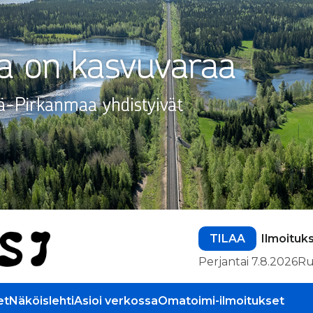
TILAA
Ilmoituk
Perjantai 7.8.2026
Ru
et
Näköislehti
Asioi verkossa
Omatoimi-ilmoitukset