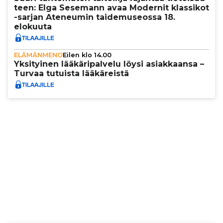
teen: Elga Sesemann avaa Modernit klassikot
-sarjan Ateneumin tai­de­mu­se­ossa 18.
elokuuta
ELÄMÄNMENO
Eilen klo 14.00
Yksi­tyi­nen lää­kä­ri­pal­velu löysi asi­ak­kaansa –
Turvaa tutuista lää­kä­reistä