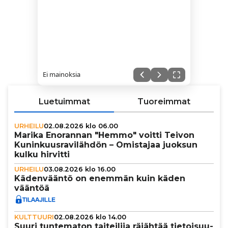
Ei mainoksia
Luetuimmat
Tuoreimmat
URHEILU
02.08.2026 klo 06.00
Marika Enorannan "Hemmo" voitti Teivon
Kunin­kuus­ra­vi­läh­dön – Omistajaa juoksun
kulku hirvitti
URHEILU
03.08.2026 klo 16.00
Käden­vääntö on enemmän kuin käden
vääntöä
KULTTUURI
02.08.2026 klo 14.00
Suuri tun­te­ma­ton tai­tei­lija räjähtää tie­toi­suu­