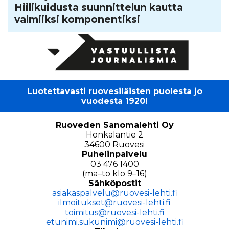
Hii­li­kui­dusta suun­nit­te­lun kautta
valmiiksi kom­po­nen­tiksi
Luotettavasti ruovesiläisten puolesta jo
vuodesta 1920!
Ruoveden Sanomalehti Oy
Honkalantie 2
34600 Ruovesi
Puhelinpalvelu
03 476 1400
(ma–to klo 9–16)
Sähköpostit
asiakaspalvelu@ruovesi-lehti.fi
ilmoitukset@ruovesi-lehti.fi
toimitus@ruovesi-lehti.fi
etunimi.sukunimi@ruovesi-lehti.fi