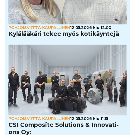
POHJOISVIITTA KAUPALLINEN
12.05.2026 klo 12.00
Kylä­lää­käri tekee myös koti­käyn­tejä
POHJOISVIITTA KAUPALLINEN
12.05.2026 klo 11.15
CSI Composite Solutions & Inno­va­ti­
ons Oy: