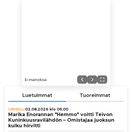
Ei mainoksia
Luetuimmat
Tuoreimmat
URHEILU
02.08.2026 klo 06.00
Marika Enorannan "Hemmo" voitti Teivon
Kunin­kuus­ra­vi­läh­dön – Omistajaa juoksun
kulku hirvitti