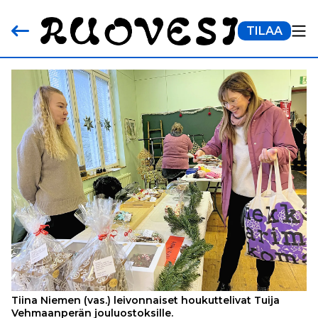
TILAA
Tiina Niemen (vas.) leivonnaiset houkuttelivat Tuija
Vehmaanperän jouluostoksille.