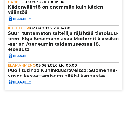
URHEILU
03.08.2026 klo 16.00
Käden­vääntö on enemmän kuin käden
vääntöä
KULTTUURI
02.08.2026 klo 14.00
Suuri tun­te­ma­ton tai­tei­lija räjähtää tie­toi­suu­
teen: Elga Sesemann avaa Modernit klassikot
-sarjan Ateneumin tai­de­mu­se­ossa 18.
elokuuta
ELÄMÄNMENO
03.08.2026 klo 06.00
Puoli tusinaa Kunin­kuus­ra­veissa: Suo­men­he­
vo­sen kas­vat­ta­mi­seen pitäisi kannustaa