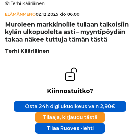
Terhi Kääriäinen
ELÄMÄNMENO
02.12.2025 klo 06.00
Muroleen mark­ki­noille tullaan tal­koi­siin
kylän ulko­puo­lelta asti – myyn­ti­pöy­dän
takaa näkee tuttuja tämän tästä
Terhi Kääriäinen
Kiinnostuitko?
Osta 24h digilukuoikeus vain 2,90€
Tilaaja, kirjaudu tästä
Tilaa Ruovesi-lehti