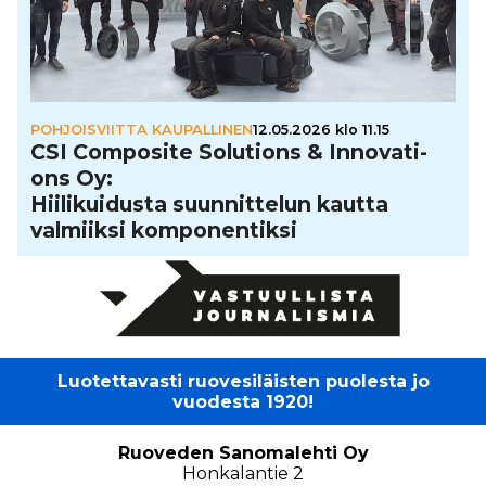
POHJOISVIITTA KAUPALLINEN
12.05.2026 klo 11.15
CSI Composite Solutions & Inno­va­ti­
ons Oy:
Hii­li­kui­dusta suun­nit­te­lun kautta
valmiiksi kom­po­nen­tiksi
Luotettavasti ruovesiläisten puolesta jo
vuodesta 1920!
Ruoveden Sanomalehti Oy
Honkalantie 2