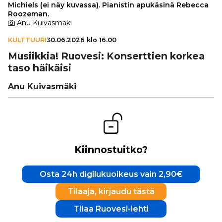
Michiels (ei näy kuvassa). Pianistin apukäsinä Rebecca
Roozeman.
Anu Kuivasmäki
KULTTUURI
30.06.2026 klo 16.00
Musiikkia! Ruovesi: Kon­sert­tien korkea
taso häikäisi
Anu Kuivasmäki
Kiinnostuitko?
Osta 24h digilukuoikeus vain 2,90€
Tilaaja, kirjaudu tästä
Tilaa Ruovesi-lehti