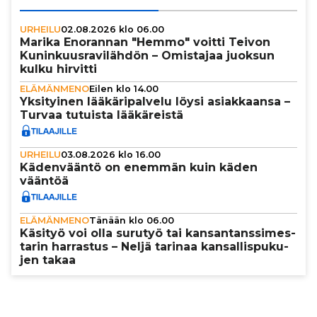
URHEILU
02.08.2026 klo 06.00
Marika Enorannan "Hemmo" voitti Teivon
Kunin­kuus­ra­vi­läh­dön – Omistajaa juoksun
kulku hirvitti
ELÄMÄNMENO
Eilen klo 14.00
Yksi­tyi­nen lää­kä­ri­pal­velu löysi asi­ak­kaansa –
Turvaa tutuista lää­kä­reistä
URHEILU
03.08.2026 klo 16.00
Käden­vääntö on enemmän kuin käden
vääntöä
ELÄMÄNMENO
Tänään klo 06.00
Käsityö voi olla surutyö tai kan­san­tans­si­mes­
ta­rin harrastus – Neljä tarinaa kan­sal­lis­pu­ku­
jen takaa