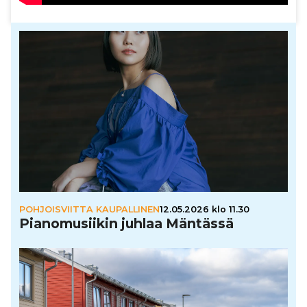
POHJOISVIITTA KAUPALLINEN
12.05.2026 klo 11.30
Pia­no­mu­sii­kin juhlaa Mäntässä