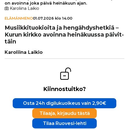
on avoinna joka päivä heinäkuun ajan.
Karoliina Laikio
ELÄMÄNMENO
01.07.2026 klo 14.00
Musiik­ki­tuo­ki­oita ja hen­gäh­dys­het­kiä –
Kurun kirkko avoinna hei­nä­kuussa päi­vit­
täin
Karoliina Laikio
Kiinnostuitko?
Osta 24h digilukuoikeus vain 2,90€
Tilaaja, kirjaudu tästä
Tilaa Ruovesi-lehti