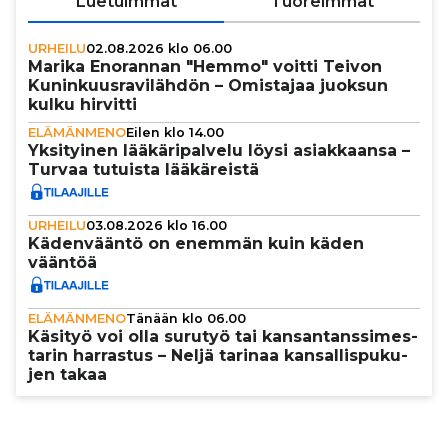
Luetuimmat
Tuoreimmat
URHEILU
02.08.2026 klo 06.00
Marika Enorannan "Hemmo" voitti Teivon
Kunin­kuus­ra­vi­läh­dön – Omistajaa juoksun
kulku hirvitti
ELÄMÄNMENO
Eilen klo 14.00
Yksi­tyi­nen lää­kä­ri­pal­velu löysi asi­ak­kaansa –
Turvaa tutuista lää­kä­reistä
URHEILU
03.08.2026 klo 16.00
Käden­vääntö on enemmän kuin käden
vääntöä
ELÄMÄNMENO
Tänään klo 06.00
Käsityö voi olla surutyö tai kan­san­tans­si­mes­
ta­rin harrastus – Neljä tarinaa kan­sal­lis­pu­ku­
jen takaa