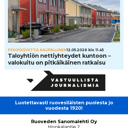
POHJOISVIITTA KAUPALLINEN
12.05.2026 klo 11.45
Talo­yh­tiön net­tiyh­tey­det kuntoon –
valokuitu on pit­käi­käi­nen ratkaisu
Luotettavasti ruovesiläisten puolesta jo
vuodesta 1920!
Ruoveden Sanomalehti Oy
Honkalantie 2