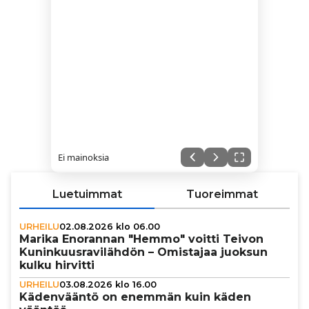
Ei mainoksia
Luetuimmat
Tuoreimmat
URHEILU
02.08.2026 klo 06.00
Marika Enorannan "Hemmo" voitti Teivon
Kunin­kuus­ra­vi­läh­dön – Omistajaa juoksun
kulku hirvitti
URHEILU
03.08.2026 klo 16.00
Käden­vääntö on enemmän kuin käden