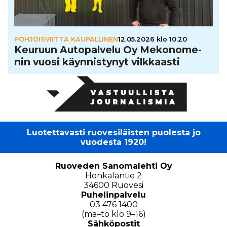
POHJOISVIITTA KAUPALLINEN
12.05.2026 klo 10.20
Keuruun Auto­pal­velu Oy Meko­no­me­
nin vuosi käyn­nis­ty­nyt vilk­kaasti
Luotettavasti ruovesiläisten puolesta jo
vuodesta 1920!
Ruoveden Sanomalehti Oy
Honkalantie 2
34600 Ruovesi
Puhelinpalvelu
03 476 1400
(ma–to klo 9–16)
Sähköpostit