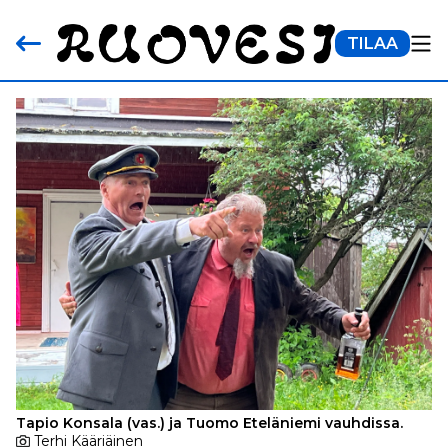
TILAA
Tapio Konsala (vas.) ja Tuomo Eteläniemi vauhdissa.
Terhi Kääriäinen