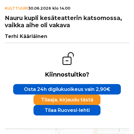
KULTTUURI
30.06.2026 klo 14.00
Nauru kupli kesä­te­at­te­rin kat­so­mossa,
vaikka aihe oli vakava
Terhi Kääriäinen
Kiinnostuitko?
Osta 24h digilukuoikeus vain 2,90€
Tilaaja, kirjaudu tästä
Tilaa Ruovesi-lehti