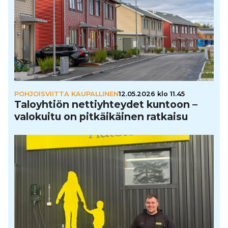
POHJOISVIITTA KAUPALLINEN
12.05.2026 klo 11.45
Talo­yh­tiön net­tiyh­tey­det kuntoon –
valokuitu on pit­käi­käi­nen ratkaisu