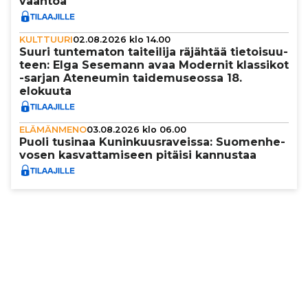
vääntöä
KULTTUURI
02.08.2026 klo 14.00
Suuri tun­te­ma­ton tai­tei­lija räjähtää tie­toi­suu­
teen: Elga Sesemann avaa Modernit klassikot
-sarjan Ateneumin tai­de­mu­se­ossa 18.
elokuuta
ELÄMÄNMENO
03.08.2026 klo 06.00
Puoli tusinaa Kunin­kuus­ra­veissa: Suo­men­he­
vo­sen kas­vat­ta­mi­seen pitäisi kannustaa