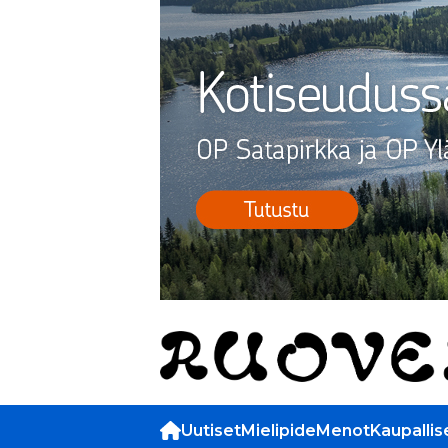
Uutiset
Mielipide
Menot
Kaupallis