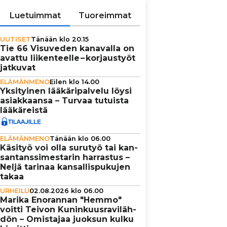
Luetuimmat
Tuoreimmat
UUTISET
Tänään klo 20.15
Tie 66 Visuveden kanavalla on
avattu lii­ken­teelle – kor­jaus­työt
jatkuvat
ELÄMÄNMENO
Eilen klo 14.00
Yksi­tyi­nen lää­kä­ri­pal­velu löysi
asi­ak­kaansa – Turvaa tutuista
lää­kä­reistä
ELÄMÄNMENO
Tänään klo 06.00
Käsityö voi olla surutyö tai kan­
san­tans­si­mes­ta­rin harrastus –
Neljä tarinaa kan­sal­lis­pu­ku­jen
takaa
URHEILU
02.08.2026 klo 06.00
Marika Enorannan "Hemmo"
voitti Teivon Kunin­kuus­ra­vi­läh­
dön – Omistajaa juoksun kulku