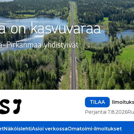
TILAA
Ilmoituk
Perjantai 7.8.2026
Ru
et
Näköislehti
Asioi verkossa
Omatoimi-ilmoitukset