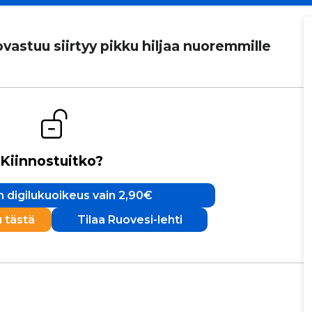
vas­tuu siirtyy pikku hiljaa nuo­rem­mille
Kiinnostuitko?
 digilukuoikeus vain 2,90€
u tästä
Tilaa Ruovesi-lehti