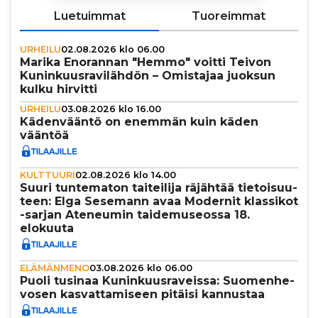
Luetuimmat
Tuoreimmat
URHEILU
02.08.2026 klo 06.00
Marika Enorannan "Hemmo" voitti Teivon
Kunin­kuus­ra­vi­läh­dön – Omistajaa juoksun
kulku hirvitti
URHEILU
03.08.2026 klo 16.00
Käden­vääntö on enemmän kuin käden
vääntöä
KULTTUURI
02.08.2026 klo 14.00
Suuri tun­te­ma­ton tai­tei­lija räjähtää tie­toi­suu­
teen: Elga Sesemann avaa Modernit klassikot
-sarjan Ateneumin tai­de­mu­se­ossa 18.
elokuuta
ELÄMÄNMENO
03.08.2026 klo 06.00
Puoli tusinaa Kunin­kuus­ra­veissa: Suo­men­he­
vo­sen kas­vat­ta­mi­seen pitäisi kannustaa