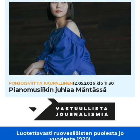
POHJOISVIITTA KAUPALLINEN
12.05.2026 klo 11.30
Pia­no­mu­sii­kin juhlaa Mäntässä
Luotettavasti ruovesiläisten puolesta jo
vuodesta 1920!