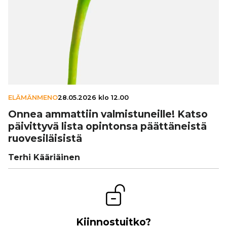
ELÄMÄNMENO
28.05.2026 klo 12.00
Onnea ammattiin val­mis­tu­neille! Katso
päi­vit­tyvä lista opintonsa päät­tä­neistä
ruo­ve­si­läi­sistä
Terhi Kääriäinen
Kiinnostuitko?