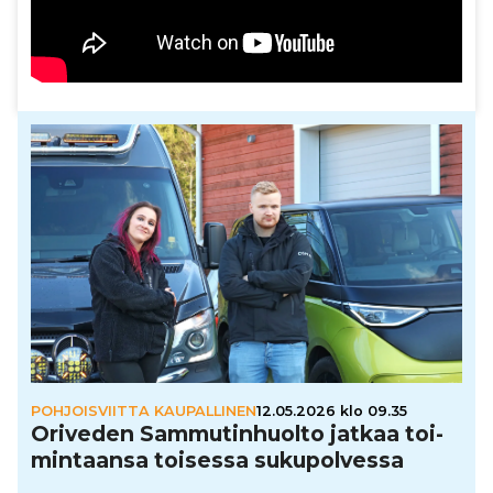
POHJOISVIITTA KAUPALLINEN
12.05.2026 klo 09.35
Oriveden Sam­mu­tin­huolto jatkaa toi­
min­taansa toisessa suku­pol­vessa