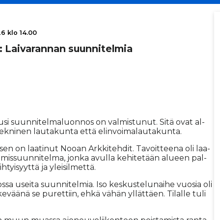
6 klo 14.00
a: Lai­va­ran­nan suun­ni­tel­mia
uu­si suun­ni­tel­ma­luon­nos on val­mis­tu­nut. Sitä ovat al­
ek­ni­nen lau­ta­kun­ta et­tä elin­voi­ma­lau­ta­kun­ta.
sen on laa­ti­nut Noo­an Ark­ki­teh­dit. Ta­voit­tee­na oli laa­
ä­mis­suun­ni­tel­ma, jon­ka avul­la ke­hi­te­tään alu­een pal­
ih­tyi­syyt­tä ja ylei­sil­met­tä.
s­sa usei­ta suun­ni­tel­mia. Iso kes­kus­te­lu­nai­he vuo­sia oli
e­vää­nä se pu­ret­tiin, eh­kä vä­hän yl­lät­tä­en. Ti­lal­le tuli