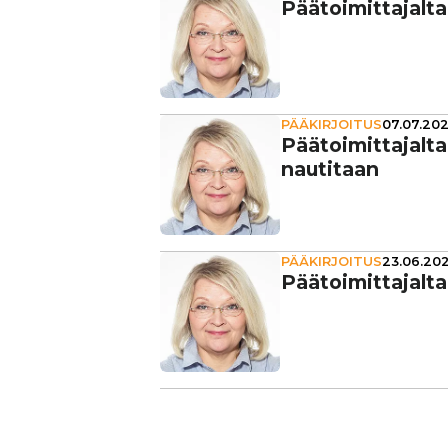
Pää­toi­mit­ta­jal
PÄÄKIRJOITUS
07.07.202
Pää­toi­mit­ta­jalta
nautitaan
PÄÄKIRJOITUS
23.06.202
Pää­toi­mit­ta­jalta