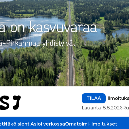
TILAA
Ilmoituk
Lauantai 8.8.2026
Ru
et
Näköislehti
Asioi verkossa
Omatoimi-ilmoitukset