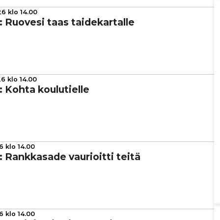
6 klo 14.00
a: Ruovesi taas tai­de­kar­talle
6 klo 14.00
a: Kohta kou­lu­tielle
6 klo 14.00
a: Rank­ka­sade vau­ri­oitti teitä
6 klo 14.00