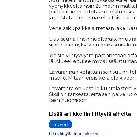
Suun­ni­tel­ma­luon­nok­ses­sa esi­te­tää
vyö­hyk­keel­tä noin 25 met­rin mat­kal­ta
park­ki­a­lue muu­te­taan to­ri­a­lu­eek­si,
ja pois­te­taan var­si­nai­sel­ta Lai­va­ran­na
Ve­ne­las­ku­paik­ka siir­re­tään ja­ke­lu­a
Uu­si sau­nal­li­nen huol­to­ra­ken­nus ra­
si­joi­te­taan ny­kyi­seen ma­ka­sii­ni­ra­ke
Yleis­tä viih­ty­vyyt­tä pa­ran­ne­taan as­falt
lä. Alu­eel­le tu­lee myös li­sää is­tu­ma­pa
Lai­va­ran­nan ke­hit­tä­mi­sen suun­ni­t
mi­sel­le. Mi­tään ei siis vie­lä ole ki­vee
Lai­va­ran­ta on ke­säl­lä kun­ta­lais­ten,
Sik­si on tär­ke­ä­tä, et­tä sen pal­ve­lu
taan huo­mi­oon.
Ruovesi
Ota yhteyttä toimitukseen