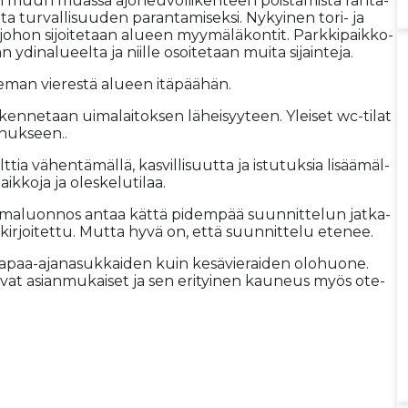
n muun mu­as­sa ajo­neu­vo­lii­ken­teen pois­ta­mis­ta ran­ta­
 tur­val­li­suu­den pa­ran­ta­mi­sek­si. Ny­kyi­nen tori- ja
 jo­hon si­joi­te­taan alu­een myy­mä­lä­kon­tit. Park­ki­paik­ko­
n ydi­na­lu­eel­ta ja niil­le osoi­te­taan mui­ta si­jain­te­ja.
­se­man vie­res­tä alu­een itä­pää­hän.
ken­ne­taan ui­ma­lai­tok­sen lä­hei­syy­teen. Ylei­set wc-ti­lat
n­nuk­seen..
­tia vä­hen­tä­mäl­lä, kas­vil­li­suut­ta ja is­tu­tuk­sia li­sää­mäl­
ik­ko­ja ja oles­ke­lu­ti­laa.
el­ma­luon­nos an­taa kät­tä pi­dem­pää suun­nit­te­lun jat­ka­
n kir­joi­tet­tu. Mut­ta hyvä on, et­tä suun­nit­te­lu ete­nee.
 va­paa-aja­na­suk­kai­den kuin ke­sä­vie­rai­den olo­huo­ne.
t ovat asi­an­mu­kai­set ja sen eri­tyi­nen kau­neus myös ote­