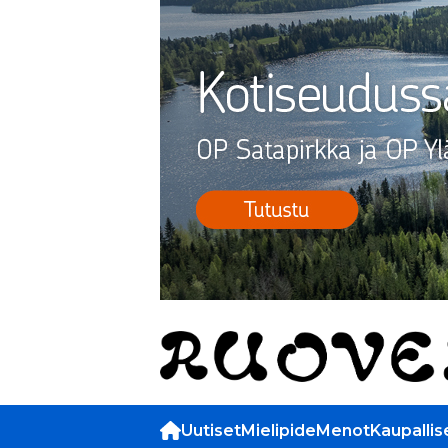
Uutiset
Mielipide
Menot
Kaupallis