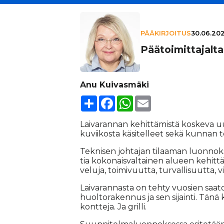
PÄÄKIRJOITUS
30.06.202
Pää­toi­mit­ta­jalt
Anu Kuivasmäki
Share
Facebook
WhatsApp
Email
Lai­va­ran­nan ke­hit­tä­mis­tä kos­ke­va 
ku­vii­kos­ta kä­si­tel­leet sekä kun­nan t
Tek­ni­sen joh­ta­jan ti­laa­man luon­nok­
tia ko­ko­nais­val­tai­nen alu­een ke­hit­t
ve­lu­ja, toi­mi­vuut­ta, tur­val­li­suut­ta, vi
Lai­va­ran­nas­ta on teh­ty vuo­sien saa­to
huol­to­ra­ken­nus ja sen si­jain­ti. Tänä k
kont­te­ja. Ja gril­li.