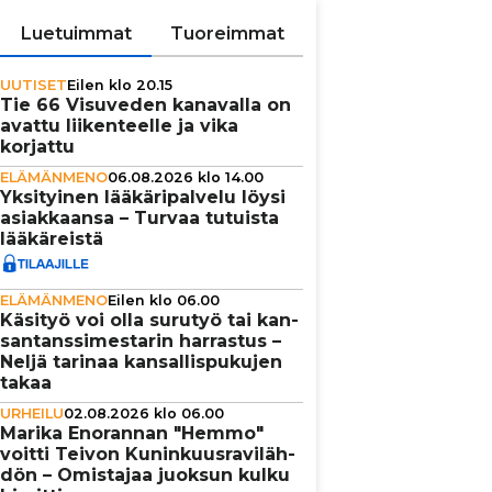
Luetuimmat
Tuoreimmat
UUTISET
Eilen klo 20.15
Tie 66 Visuveden kanavalla on
avattu lii­ken­teelle ja vika
korjattu
ELÄMÄNMENO
06.08.2026 klo 14.00
Yksi­tyi­nen lää­kä­ri­pal­velu löysi
asi­ak­kaansa – Turvaa tutuista
lää­kä­reistä
ELÄMÄNMENO
Eilen klo 06.00
Käsityö voi olla surutyö tai kan­
san­tans­si­mes­ta­rin harrastus –
Neljä tarinaa kan­sal­lis­pu­ku­jen
takaa
URHEILU
02.08.2026 klo 06.00
Marika Enorannan "Hemmo"
voitti Teivon Kunin­kuus­ra­vi­läh­
dön – Omistajaa juoksun kulku