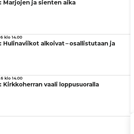
ta: Marjojen ja sienten aika
6 klo 14.00
: Huli­na­vii­kot alkoivat – osal­lis­tu­taan ja
6 klo 14.00
: Kirk­ko­her­ran vaali lop­pu­suo­ralla